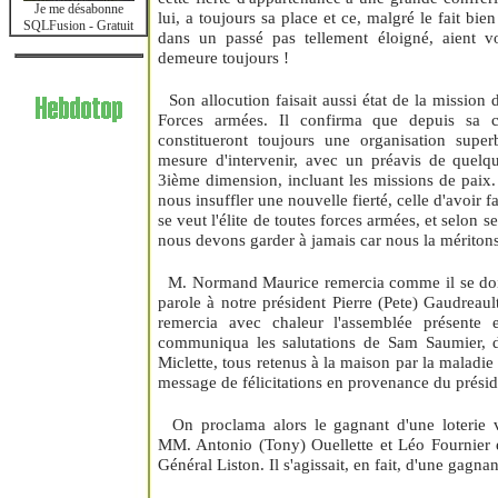
Je me désabonne
lui, a toujours sa place et ce, malgré le fait bie
SQLFusion - Gratuit
dans un passé pas tellement éloigné, aient vo
demeure toujours !
Son allocution faisait aussi état de la mission 
Forces armées. Il confirma que depuis sa cr
constitueront toujours une organisation super
mesure d'intervenir, avec un préavis de quelqu
3ième dimension, incluant les missions de paix. 
nous insuffler une nouvelle fierté, celle d'avoir f
se veut l'élite de toutes forces armées, et selon s
nous devons garder à jamais car nous la méritons
M. Normand Maurice remercia comme il se doit n
parole à notre président Pierre (Pete) Gaudreaul
remercia avec chaleur l'assemblée présente
communiqua les salutations de Sam Saumier, 
Miclette, tous retenus à la maison par la maladie 
message de félicitations en provenance du présid
On proclama alors le gagnant d'une loterie vo
MM. Antonio (Tony) Ouellette et Léo Fournier e
Général Liston. Il s'agissait, en fait, d'une gagn