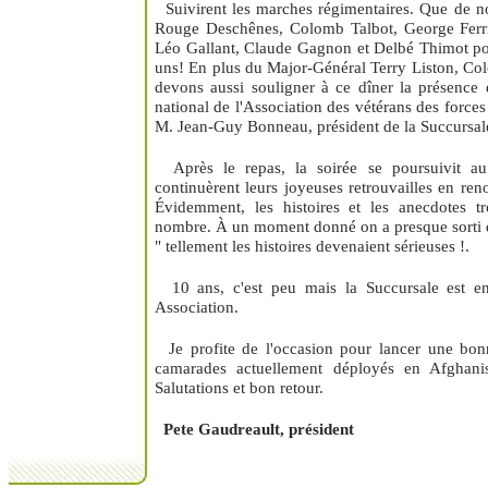
Suivirent les marches régimentaires. Que de nost
Rouge Deschênes, Colomb Talbot, George Ferr
Léo Gallant, Claude Gagnon et Delbé Thimot p
uns! En plus du Major-Général Terry Liston, Co
devons aussi souligner à ce dîner la présence
national de l'Association des vétérans des force
M. Jean-Guy Bonneau, président de la Succursale
Après le repas, la soirée se poursuivit au
continuèrent leurs joyeuses retrouvailles en re
Évidemment, les histoires et les anecdotes t
nombre. À un moment donné on a presque sorti de
" tellement les histoires devenaient sérieuses !.
10 ans, c'est peu mais la Succursale est en
Association.
Je profite de l'occasion pour lancer une bon
camarades actuellement déployés en Afghani
Salutations et bon retour.
Pete Gaudreault, président