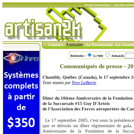
Portail informatique - Actualité info
Annuaire
Contact
Le Partenariat
La Gratu
|
|
|
Recherche :
Le Web
Artisan2k
Communiqués de presse - 20
Chambly, Québec (Canada), le 17 septembre 
Yves LaBarre
Texte soumis par
Dîner du 10ième Anniversaire de la Fondation
de la Succursale #15 Guy D'Artois
de l'Association des Forces aéroportées du Ca
Le 17 septembre 2005, c'est sous la présidence
que se déroula un dîner régimentaire de gala, 
Anniversaire de la Fondation de la Succ