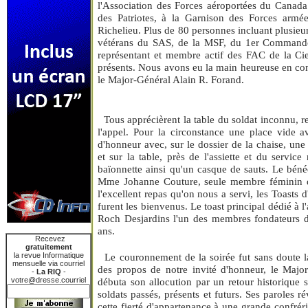
l'Association des Forces aéroportées du Canada
des Patriotes, à la Garnison des Forces armée
Richelieu. Plus de 80 personnes incluant plusieu
vétérans du SAS, de la MSF, du 1er Command
représentant et membre actif des FAC de la Ci
présents. Nous avons eu la main heureuse en c
le Major-Général Alain R. Forand.
Tous apprécièrent la table du soldat inconnu, 
l'appel. Pour la circonstance une place vide a
d'honneur avec, sur le dossier de la chaise, un
et sur la table, près de l'assiette et du servic
baïonnette ainsi qu'un casque de sauts. Le bénéd
Mme Johanne Couture, seule membre féminin de
l'excellent repas qu'on nous a servi, les Toasts 
furent les bienvenus. Le toast principal dédié à 
Roch Desjardins l'un des membres fondateurs de
ans.
Recevez
gratuitement
Le couronnement de la soirée fut sans doute la 
la revue Informatique
mensuelle via courriel
des propos de notre invité d'honneur, le Majo
-
La RIQ
-
débuta son allocution par un retour historique 
votre@dresse.courriel
soldats passés, présents et futurs. Ses paroles r
cette fierté d'appartenance à une grande confréri