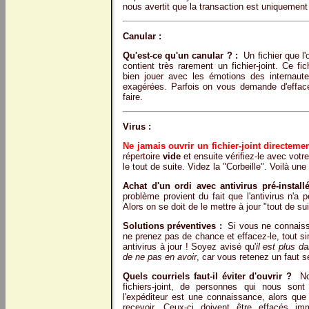
nous avertit que la transaction est uniquemen
Canular :
Qu'est-ce qu'un canular ? :
Un fichier que l'o
contient très rarement un fichier-joint. Ce fi
bien jouer avec les émotions des internaute
exagérées. Parfois on vous demande d'efface
faire.
Virus :
Ne jamais ouvrir un fichier-joint directemen
répertoire
vide
et ensuite vérifiez-le avec votre 
le tout de suite. Videz la "Corbeille". Voilà une
Achat d'un ordi avec antivirus pré-installé
problème provient du fait que l'antivirus n'a
Alors on se doit de le mettre à jour "tout de sui
Solutions préventives :
Si vous ne connaissez
ne prenez pas de chance et effacez-le, tout si
antivirus à jour ! Soyez avisé qu'
il est plus d
de ne pas en avoir
, car vous retenez un faut s
Quels courriels faut-il éviter d'ouvrir ?
Nou
fichiers-joint, de personnes qui nous sont
l'expéditeur est une connaissance, alors que 
recevoir. Ceux-ci doivent être effacés i