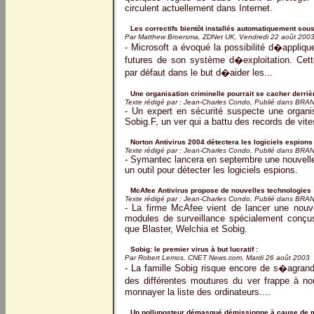
circulent actuellement dans Internet.
Les correctifs bientôt installés automatiquement sou
Par Matthew Broersma, ZDNet UK, Vendredi 22 août 200
- Microsoft a évoqué la possibilité d�appliqu
futures de son système d�exploitation. Cette 
par défaut dans le but d�aider les...
Une organisation criminelle pourrait se cacher derriè
Texte rédigé par : Jean-Charles Condo, Publié dans BR
- Un expert en sécurité suspecte une organisat
Sobig.F, un ver qui a battu des records de vit
Norton Antivirus 2004 détectera les logiciels espions 
Texte rédigé par : Jean-Charles Condo, Publié dans BR
- Symantec lancera en septembre une nouvelle v
un outil pour détecter les logiciels espions.
McAfee Antivirus propose de nouvelles technologies 
Texte rédigé par : Jean-Charles Condo, Publié dans BR
- La firme McAfee vient de lancer une nouvel
modules de surveillance spécialement conçus 
que Blaster, Welchia et Sobig.
Sobig: le premier virus à but lucratif :
Par Robert Lemos, CNET News.com, Mardi 26 août 2003
- La famille Sobig risque encore de s�agrand
des différentes moutures du ver frappe à no
monnayer la liste des ordinateurs....
Un polluposteur démasqué démissionne à cause de 