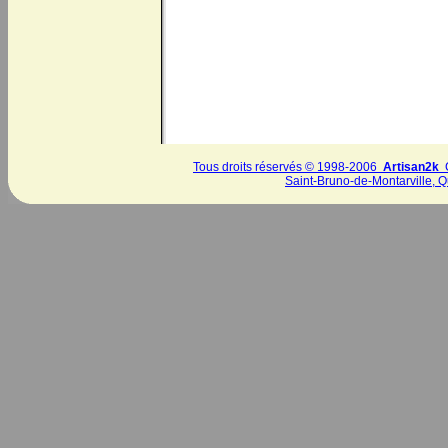
Tous droits réservés © 1998-2006
Artisan2k
C
Saint-Bruno-de-Montarville, 