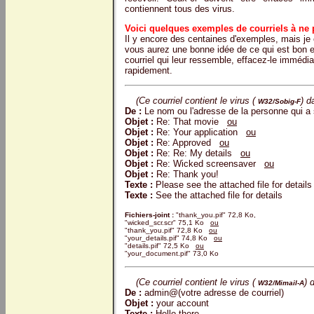
contiennent tous des virus.
Voici quelques exemples de courriels à ne 
Il y encore des centaines d'exemples, mais je
vous aurez une bonne idée de ce qui est bon et
courriel qui leur ressemble, effacez-le immédia
rapidement.
(Ce courriel contient le virus (
) d
W32/Sobig-F
De :
Le nom ou l'adresse de la personne qui a s
Objet :
Re: That movie
ou
Objet :
Re: Your application
ou
Objet :
Re: Approved
ou
Objet :
Re: Re: My details
ou
Objet :
Re: Wicked screensaver
ou
Objet :
Re: Thank you!
Texte :
Please see the attached file for detai
Texte :
See the attached file for details
Fichiers-joint :
"thank_you.pif" 72,8 Ko,
"wicked_scr.scr" 75,1 Ko
ou
"thank_you.pif" 72,8 Ko
ou
"your_details.pif" 74,8 Ko
ou
"details.pif" 72,5 Ko
ou
"your_document.pif" 73,0 Ko
(Ce courriel contient le virus (
) 
W32/Mimail-A
De :
admin@(votre adresse de courriel)
Objet :
your account
Texte :
Hello there,