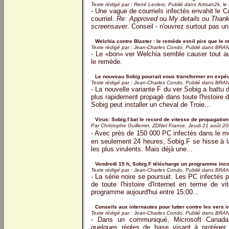
Texte rédigé par : René Leclerc, Publié dans Artisan2k, l
- Une vague de courriels infectés envahit le Ca
courriel.
Re: Approved
ou
My details
ou
Thank
screensaver
. Conseil - n'ouvrez surtout pas un 
Welchia contre Blaster : le remède est-il pire que le m
Texte rédigé par : Jean-Charles Condo, Publié dans BR
- Le «bon» ver Welchia semble causer tout au
le remède.
Le nouveau Sobig pourrait vous transformer en expédi
Texte rédigé par : Jean-Charles Condo, Publié dans BR
- La nouvelle variante F du ver Sobig a battu d
plus rapidement propagé dans toute l'histoire d
Sobig peut installer un cheval de Troie...
Virus: Sobig.f bat le record de vitesse de propagation 
Par Christophe Guillemin, ZDNet France, Jeudi 21 août 2
- Avec près de 150 000 PC infectés dans le m
en seulement 24 heures, Sobig.F se hisse à l
les plus virulents. Mais déjà une...
Vendredi 15 h, Sobig.F télécharge un programme inco
Texte rédigé par : Jean-Charles Condo, Publié dans BR
- La série noire se poursuit. Les PC infectés 
de toute l'histoire d'Internet en terme de v
programme aujourd'hui entre 15:00...
Conseils aux internautes pour lutter contre les vers i
Texte rédigé par : Jean-Charles Condo, Publié dans BR
- Dans un communiqué, Microsoft Canada
quelques règles de base visant à protéger l