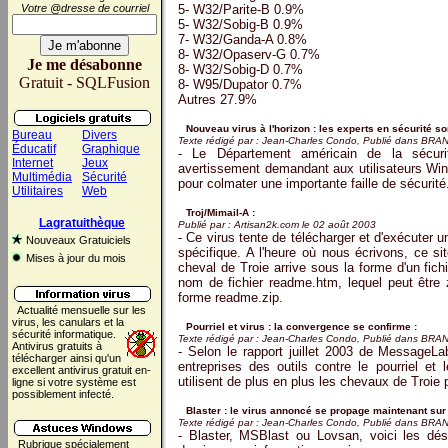
Votre @dresse de courriel
5- W32/Parite-B 0.9%
5- W32/Sobig-B 0.9%
7- W32/Ganda-A 0.8%
8- W32/Opaserv-G 0.7%
Je me désabonne
8- W32/Sobig-D 0.7%
Gratuit - SQLFusion
8- W95/Dupator 0.7%
Autres 27.9%
Nouveau virus à l'horizon : les experts en sécurité son
Bureau
Divers
Texte rédigé par : Jean-Charles Condo, Publié dans BR
Éducatif
Graphique
- Le Département américain de la sécur
Internet
Jeux
avertissement demandant aux utilisateurs Wind
Multimédia
Sécurité
pour colmater une importante faille de sécurité
Utilitaires
Web
Troj/Mimail-A :
Lagratuithèque
Publié par : Artisan2k.com le 02 août 2003
- Ce virus tente de télécharger et d'exécuter u
Nouveaux Gratuiciels
spécifique. A l'heure où nous écrivons, ce si
Mises à jour du mois
cheval de Troie arrive sous la forme d'un fichi
nom de fichier readme.htm, lequel peut être 
forme readme.zip.
Actualité mensuelle sur les
virus, les canulars et la
Pourriel et virus : la convergence se confirme :
sécurité informatique.
Texte rédigé par : Jean-Charles Condo, Publié dans BR
Antivirus gratuits à
- Selon le rapport juillet 2003 de MessageLa
télécharger ainsi qu'un
entreprises des outils contre le pourriel et 
excellent antivirus gratuit en-
utilisent de plus en plus les chevaux de Troie p
ligne si votre système est
possiblement infecté.
Blaster : le virus annoncé se propage maintenant sur 
Texte rédigé par : Jean-Charles Condo, Publié dans BR
- Blaster, MSBlast ou Lovsan, voici les dési
Rubrique spécialement