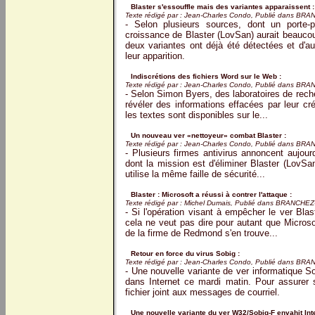
Blaster s'essouffle mais des variantes apparaissent :
Texte rédigé par : Jean-Charles Condo, Publié dans BR
- Selon plusieurs sources, dont un porte-
croissance de Blaster (LovSan) aurait beauco
deux variantes ont déjà été détectées et d'aut
leur apparition.
Indiscrétions des fichiers Word sur le Web :
Texte rédigé par : Jean-Charles Condo, Publié dans BR
- Selon Simon Byers, des laboratoires de rec
révéler des informations effacées par leur cr
les textes sont disponibles sur le...
Un nouveau ver «nettoyeur» combat Blaster :
Texte rédigé par : Jean-Charles Condo, Publié dans BR
- Plusieurs firmes antivirus annoncent aujour
dont la mission est d'éliminer Blaster (LovSa
utilise la même faille de sécurité...
Blaster : Microsoft a réussi à contrer l'attaque :
Texte rédigé par : Michel Dumais, Publié dans BRANCHE
- Si l'opération visant à empêcher le ver Blas
cela ne veut pas dire pour autant que Microso
de la firme de Redmond s'en trouve...
Retour en force du virus Sobig :
Texte rédigé par : Jean-Charles Condo, Publié dans BR
- Une nouvelle variante de ver informatique 
dans Internet ce mardi matin. Pour assurer sa
fichier joint aux messages de courriel.
Une nouvelle variante du ver W32/Sobig-F envahit Inte