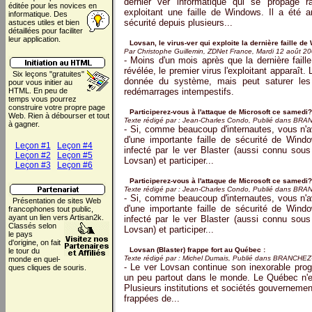
dernier ver informatique qui se propage r
éditée pour les novices
en
exploitant une faille de Windows. Il a été 
informatique. Des
sécurité depuis plusieurs...
astuces utiles et bien
détaillées pour faciliter
leur application.
Lovsan, le virus-ver qui exploite la dernière faille de
Par Christophe Guillemin, ZDNet France, Mardi 12 août 2
- Moins d'un mois après que la dernière faill
révélée, le premier virus l'exploitant apparaî
Six leçons "gratuites"
donnée du système, mais peut saturer les
pour vous initier au
HTML. En peu de
redémarrages intempestifs.
temps vous pourrez
construire votre propre page
Participerez-vous à l'attaque de Microsoft ce samedi?
Web. Rien à débourser et tout
Texte rédigé par : Jean-Charles Condo, Publié dans BR
à gagner.
- Si, comme beaucoup d'internautes, vous n'av
d'une importante faille de sécurité de Windo
Leçon #1
Leçon #4
infecté par le ver Blaster (aussi connu sou
Leçon #2
Leçon #5
Lovsan) et participer...
Leçon #3
Leçon #6
Participerez-vous à l'attaque de Microsoft ce samedi?
Texte rédigé par : Jean-Charles Condo, Publié dans BR
- Si, comme beaucoup d'internautes, vous n'av
Présentation de sites Web
d'une importante faille de sécurité de Windo
francophones tout public,
ayant un lien vers
Artisan2k.
infecté par le ver Blaster (aussi connu sou
Classés selon
Lovsan) et participer...
le pays
d'origine, on fait
Lovsan (Blaster) frappe fort au Québec :
le tour du
Texte rédigé par : Michel Dumais, Publié dans BRANCHE
monde en quel-
- Le ver Lovsan continue son inexorable prog
ques cliques de souris.
un peu partout dans le monde. Le Québec n'es
Plusieurs institutions et sociétés gouvernemen
frappées de...