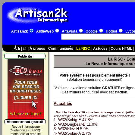
Artisan2k
AlltheWeb
AltaVista
Google
Hotbot
Lyco
|
|
|
|
|
|
|
@
À propos
Communiqués
La RISC
Astuces
Cours HTML
La RISC - Édi
La Revue Informatique sur l
Votre système est possiblement infecté !
(Solution temporaire uniquement)
Voici une excellente solution
GRATUITE
en ligne
Des milliers l'ont utilisé avec satisfaction.
Actualités
Voici la liste des 10 virus les plus répandus en juille
Texte rédigé par : René Leclerc, Publié dans Artisan2k.c
1- W32/Sobig-E 47.8%
2- W32/Bugbear-B 11.0%
Revue informatique
3- W32/Klez-H 5.9%
Québécoise (
La RIQ
)
4- W32/Sobig-A 2.7%
mensuelle et gratuite