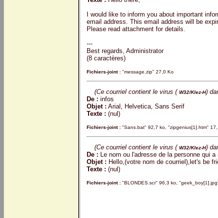
I would like to inform you about important info
email address. This email address will be expir
Please read attachment for details.
---
Best regards, Administrator
(8 caractères)
Fichiers-joint :
"message.zip" 27,0 Ko
(Ce courriel contient le virus (
) da
W32/Klez-H
De :
infos
Objet :
Arial, Helvetica, Sans Serif
Texte :
(nul)
Fichiers-joint :
"Sans.bat" 92,7 ko, "zipgenius[1].htm" 17,
(Ce courriel contient le virus (
) da
W32/Klez-H
De :
Le nom ou l'adresse de la personne qui a s
Objet :
Hello,(votre nom de courriel),let's be fr
Texte :
(nul)
Fichiers-joint :
"BLONDES.scr" 96,3 ko, "geek_boy[1].jpg"