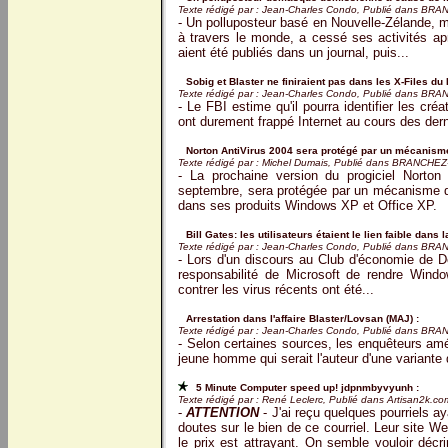
Texte rédigé par : Jean-Charles Condo, Publié dans BR
- Un polluposteur basé en Nouvelle-Zélande, m
à travers le monde, a cessé ses activités ap
aient été publiés dans un journal, puis...
Sobig et Blaster ne finiraient pas dans les X-Files du 
Texte rédigé par : Jean-Charles Condo, Publié dans BR
- Le FBI estime qu'il pourra identifier les cr
ont durement frappé Internet au cours des der
Norton AntiVirus 2004 sera protégé par un mécanisme 
Texte rédigé par : Michel Dumais, Publié dans BRANCHE
- La prochaine version du progiciel Norto
septembre, sera protégée par un mécanisme d'a
dans ses produits Windows XP et Office XP.
Bill Gates: les utilisateurs étaient le lien faible dans 
Texte rédigé par : Jean-Charles Condo, Publié dans BR
- Lors d'un discours au Club d'économie de De
responsabilité de Microsoft de rendre Windo
contrer les virus récents ont été...
Arrestation dans l'affaire Blaster/Lovsan (MAJ) :
Texte rédigé par : Jean-Charles Condo, Publié dans BR
- Selon certaines sources, les enquêteurs amér
jeune homme qui serait l'auteur d'une variante 
5 Minute Computer speed up! jdpnmbyvyunh :
Texte rédigé par : René Leclerc, Publié dans Artisan2k.co
-
ATTENTION
- J'ai reçu quelques pourriels aya
doutes sur le bien de ce courriel. Leur site W
le prix est attrayant. On semble vouloir décr