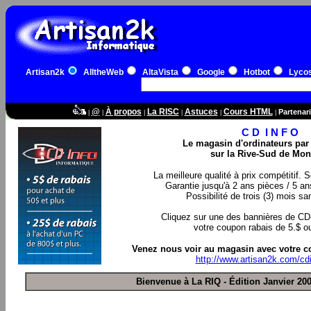
Artisan2k
AlltheWeb
AltaVista
Google
Hotbot
Lyco
@
À propos
La RISC
Astuces
Cours HTML
Partenari
|
|
|
|
|
|
C D I N F O
Le magasin d'ordinateurs par
sur la Rive-Sud de Mon
La meilleure qualité à prix compétitif.
Garantie jusqu'à 2 ans pièces / 5 a
Possibilité de trois (3) mois sa
Cliquez sur une des bannières de CD-
votre coupon rabais de 5.$ o
Venez nous voir au magasin avec votre c
http://www.artisan2k.com/cdi
Bienvenue à La RIQ - Édition Janvier 20