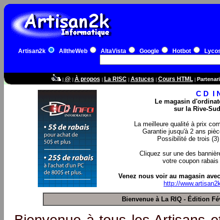
Artisan2k
AlltheWeb
AltaVista
Google
Hotbot
Lyco
@
À propos
La RISC
Astuces
Cours HTML
Partenari
|
|
|
|
|
|
C D I 
Le magasin d'ordinat
sur la Rive-Su
La meilleure qualité à prix co
Garantie jusqu'à 2 ans piè
Possibilité de trois (3
Cliquez sur une des bannièr
votre coupon rabais
Venez nous voir au magasin avec
http://www.artisan2
Bienvenue à La RIQ - Édition Fé