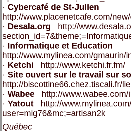
·
Cybercafé de St-Julien
http://www.placenetcafe.com/ne
·
Desala.org
http://www.desala.or
section_id=7&theme;=Informatiqu
·
Informatique et Education
http://www.mylinea.com/gmaurin/i
·
Ketchi
http://www.ketchi.fr.fm/
·
Site ouvert sur le travail sur so
http://biscottine66.chez.tiscali.fr/l
·
Wabee
http://www.wabee.com/i
·
Yatout
http://www.mylinea.com
user=mig76&mc;=artisan2k
Québec