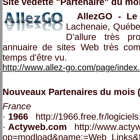
Site vedette "Partenaire" du moi
AllezGO - Le
Lachenaie, Québec
D'allure très pr
annuaire de sites Web très comp
temps d'être vu.
http://www.allez-go.com/page/inde
Nouveaux Partenaires du mois ( 
France
·
1966
http://1966.free.fr/logiciel
·
Actyweb.com
http://www.acty
op=modload&name;=Web_Links&fil