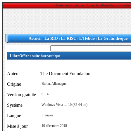
Portail informatique - Actualité informatique internat
Accueil
La RIQ
La RISC
L'Hebdo
La Gratuitheque
|
|
|
|
|
LibreOffice : suite bureautique
Auteur
The Document Foundation
Origine
Berlin, Allemagne
Version gratuite
6.1.4
Système
Windows Vista … 10 (32-64 bit)
Langue
Français
Mise à jour
19 décembre 2018