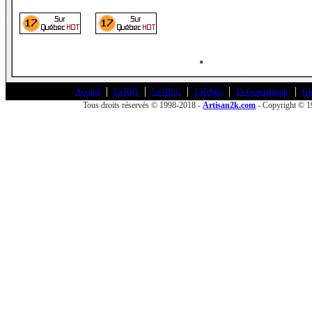
|
|
|
|
|
Accueil
La RIQ
La RISC
L'Hebdo
La Gratuithèque
Gl
Tous droits réservés © 1998-2018 -
Artisan2k.com
- Copyright © 1