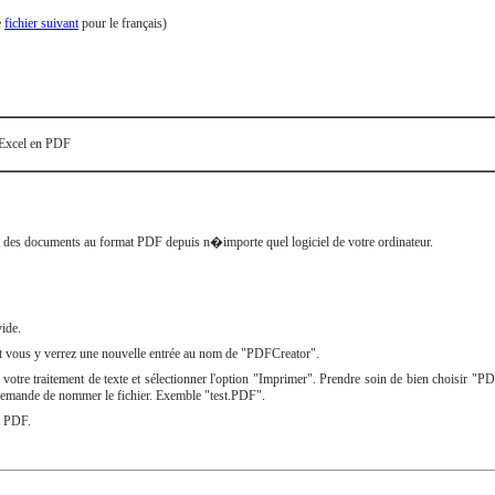
e
fichier suivant
pour le français)
 Excel en PDF
ent des documents au format PDF depuis n�importe quel logiciel de votre ordinateur.
vide.
t vous y verrez une nouvelle entrée au nom de "PDFCreator".
c votre traitement de texte et sélectionner l'option "Imprimer". Prendre soin de bien choisir "
 demande de nommer le fichier. Exemble "test.PDF".
r PDF.