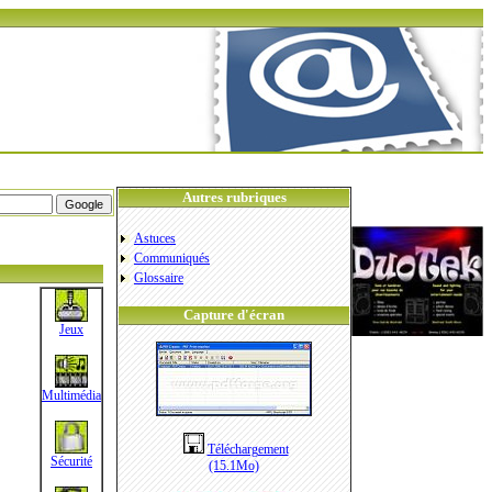
Autres rubriques
Astuces
Communiqués
Glossaire
Capture d'écran
Jeux
Multimédia
Téléchargement
Sécurité
(15.1Mo)