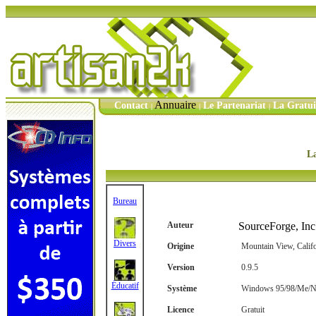
Annuaire
Contact
Le Partenariat
La Gratu
|
|
|
La
Bureau
Auteur
SourceForge, Inc
Divers
Origine
Mountain View, Califo
Version
0.9.5
Éducatif
Système
Windows 95/98/Me/NT
Licence
Gratuit