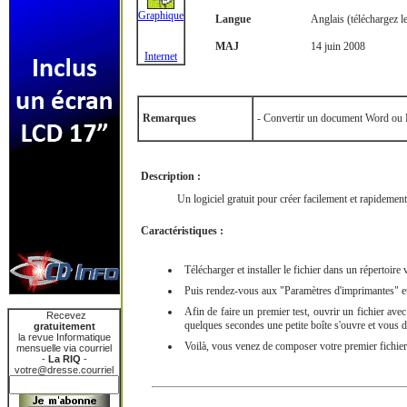
Graphique
Langue
Anglais (téléchargez l
MAJ
14 juin 2008
Internet
Remarques
- Convertir un document Word ou
Description :
Un logiciel gratuit pour créer facilement et rapidem
Caractéristiques :
Télécharger et installer le fichier dans un répertoire 
Puis rendez-vous aux "Paramètres d'imprimantes" e
Afin de faire un premier test, ouvrir un fichier ave
Recevez
quelques secondes une petite boîte s'ouvre et vous
gratuitement
la revue Informatique
Voilà, vous venez de composer votre premier fichie
mensuelle via courriel
-
La RIQ
-
votre@dresse.courriel