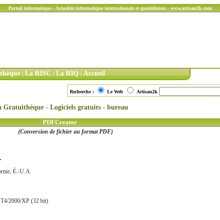
Portail informatique - Actualité informatique internationale et quotidienne - www.artisan2k.com
ithèque
La RISC
La RIQ
Accueil
|
|
|
Recherche :
Le Web
Artisan2k
 Gratuithèque - Logiciels gratuits - bureau
PDFCreator
(Conversion de fichier au format PDF)
.
rnie, É.-U.A.
4/2000/XP (32 bit)