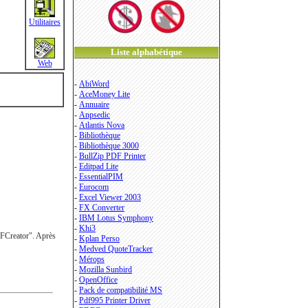
Utilitaires
Liste alphabétique
Web
-
AbiWord
-
AceMoney Lite
-
Annuaire
-
Anpsedic
-
Atlantis Nova
-
Bibliothèque
-
Bibliothèque 3000
-
BullZip PDF Printer
-
Editpad Lite
-
EssentialPIM
-
Eurocom
-
Excel Viewer 2003
-
FX Converter
-
IBM Lotus Symphony
-
Khi3
PDFCreator". Après
-
Kplan Perso
-
Medved QuoteTracker
-
Mérops
-
Mozilla Sunbird
-
OpenOffice
-
Pack de compatibilité MS
-
Pdf995 Printer Driver