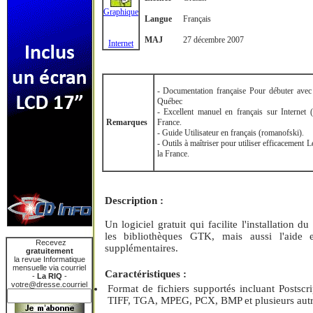
Graphique
Langue
Français
MAJ
27 décembre 2007
Internet
- Documentation française Pour débuter ave
Québec
- Excellent manuel en français sur Internet
Remarques
France.
- Guide Utilisateur en français (romanofski).
- Outils à maîtriser pour utiliser efficacemen
la France.
Description :
Un logiciel gratuit qui facilite l'installation d
les bibliothèques GTK, mais aussi l'aide e
Recevez
supplémentaires.
gratuitement
la revue Informatique
mensuelle via courriel
Caractéristiques :
-
La RIQ
-
votre@dresse.courriel
Format de fichiers supportés incluant Posts
TIFF, TGA, MPEG, PCX, BMP et plusieurs autr