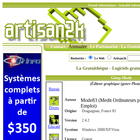
Portail informatique - Actualité info
Annuaire
Contact
Le Partenariat
La Gratu
|
|
|
Recherche :
Le Web
Artisan2k
La Gratuithèque - Logiciels gratu
Gimp Mode
(Éditeur graphique (genre Phot
Bureau
Auteur
Mode83 (Medit Ordinateurs p
Emploi)
Divers
Origine
Draguignan, France 83
Version
2.4.2
Éducatif
Système
Windows 2000/XP/Vista
Licence
Gratuit