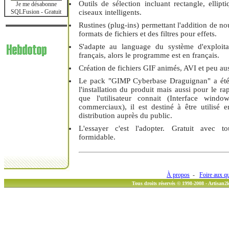
Outils de sélection incluant rectangle, elliptiq
Je me désabonne
SQLFusion - Gratuit
ciseaux intelligents.
Rustines (plug-ins) permettant l'addition de n
formats de fichiers et des filtres pour effets.
S'adapte au language du système d'exploit
français, alors le programme est en français.
Création de fichiers GIF animés, AVI et peu au
Le pack "GIMP Cyberbase Draguignan" a été 
l'installation du produit mais aussi pour le r
que l'utilisateur connait (Interface windo
commerciaux), il est destiné à être utilisé e
distribution auprès du public.
L'essayer c'est l'adopter. Gratuit avec to
formidable.
À propos
-
Foire aux q
Tous droits réservés © 1998-2008 - Artisan