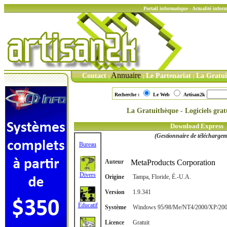
Portail informatique - Actualité info
Annuaire
Contact
Le Partenariat
La Gratu
|
|
|
Recherche :
Le Web
Artisan2k
La Gratuithèque - Logiciels gratu
Download Express
(Gestionnaire de téléchargem
Bureau
Auteur
MetaProducts Corporation
Divers
Origine
Tampa, Floride, É.-U.A.
Version
1.9.341
Éducatif
Système
Windows 95/98/Me/NT4/2000/XP/20
Licence
Gratuit