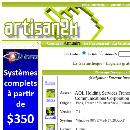
Portail informatique - Actualité info
Annuaire
Contact
Le Partenariat
La Gratu
|
|
|
Recherche :
Le Web
Artisan2k
La Gratuithèque - Logiciels gratu
Netscape Navigator 
(Navigateur / Fureteur Inter
Bureau
Auteur
AOL Holding Services France
Communications Corporatio
Divers
Origine
Paris, France / Mountain View, Califor
Version
7.1
Éducatif
Système
Windows 98/SE/Me/NT4/2000/XP
Licence
Gratuit