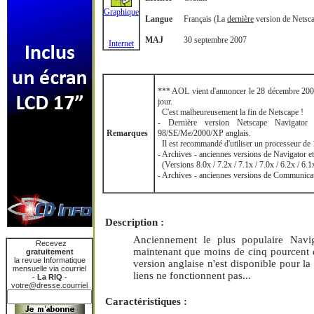
Graphique
Langue
Français (La
dernière
version de Netsca
MAJ
30 septembre 2007
Internet
*** AOL vient d'annoncer le 28 décembre 2007
jour.
C'est malheureusement la fin de Netscape !
- Dernière version Netscape Navigat
Remarques
98/SE/Me/2000/XP anglais.
Il est recommandé d'utiliser un processeur de
- Archives - anciennes versions de Navigator e
(Versions 8.0x / 7.2x / 7.1x / 7.0x / 6.2x / 6.1x
- Archives - anciennes versions de Communicato
Description :
Anciennement le plus populaire Naviga
Recevez
maintenant que moins de cinq pourcent d
gratuitement
la revue Informatique
version anglaise n'est disponible pour la
mensuelle via courriel
liens ne fonctionnent pas...
-
La RIQ
-
votre@dresse.courriel
Caractéristiques :