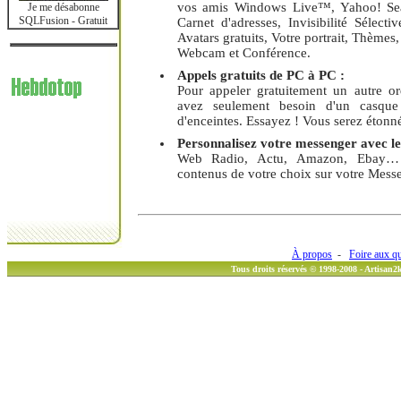
vos amis Windows Live™, Yahoo! Searc
Je me désabonne
SQLFusion - Gratuit
Carnet d'adresses, Invisibilité Sélect
Avatars gratuits, Votre portrait, Thème
Webcam et Conférence.
Appels gratuits de PC à PC :
Pour appeler gratuitement un autre ord
avez seulement besoin d'un casqu
d'enceintes. Essayez ! Vous serez étonné 
Personnalisez votre messenger avec les
Web Radio, Actu, Amazon, Ebay… a
contenus de votre choix sur votre Messe
À propos
-
Foire aux q
Tous droits réservés © 1998-2008 - Artisan