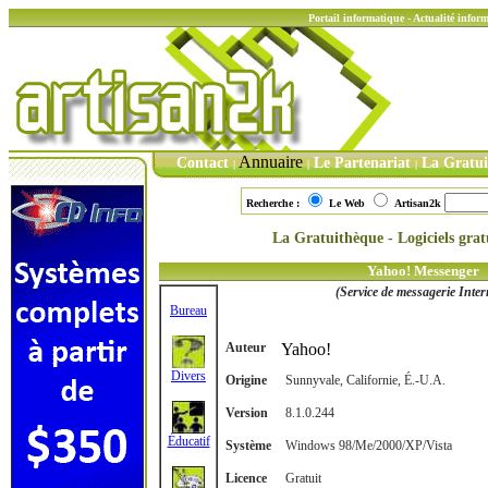
Portail informatique - Actualité info
Annuaire
Contact
Le Partenariat
La Gratu
|
|
|
Recherche :
Le Web
Artisan2k
La Gratuithèque - Logiciels gratu
Yahoo! Messenger
(Service de messagerie Inter
Bureau
Auteur
Yahoo!
Divers
Origine
Sunnyvale, Californie, É.-U.A.
Version
8.1.0.244
Éducatif
Système
Windows 98/Me/2000/XP/Vista
Licence
Gratuit