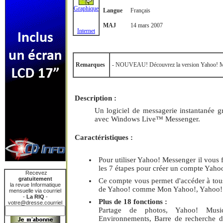
Graphique
Langue
Français
MAJ
14 mars 2007
Internet
Remarques
- NOUVEAU! Découvrez la version Yahoo! 
Description :
Un logiciel de messagerie instantanée g
avec Windows Live™ Messenger.
Caractéristiques :
Pour utiliser Yahoo! Messenger il vous
les 7 étapes pour créer un compte Yahoo
Recevez
gratuitement
Ce compte vous permet d'accéder à tous
la revue Informatique
de Yahoo! comme Mon Yahoo!, Yahoo! A
mensuelle via courriel
-
La RIQ
-
Plus de 18 fonctions :
votre@dresse.courriel
Partage de photos, Yahoo! Musi
Environnements, Barre de recherche d