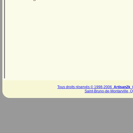
Tous droits réservés © 1998-2006
Artisan2k
C
Saint-Bruno-de-Montarville, 