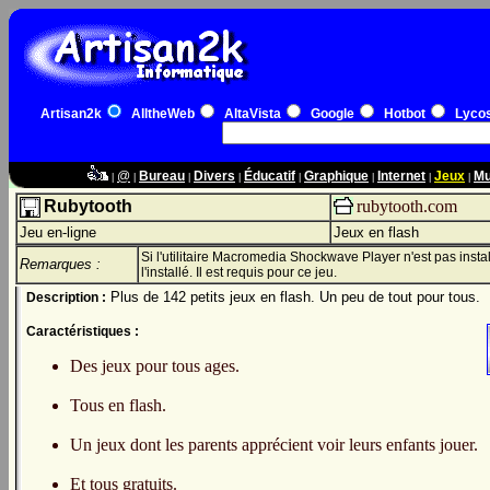
Artisan2k
AlltheWeb
AltaVista
Google
Hotbot
Lyco
@
Bureau
Divers
Éducatif
Graphique
Internet
Jeux
Mu
|
|
|
|
|
|
|
|
Rubytooth
rubytooth.com
Jeu en-ligne
Jeux en flash
Si l'utilitaire Macromedia Shockwave Player n'est pas inst
Remarques :
l'installé. Il est requis pour ce jeu.
Plus de 142 petits jeux en flash. Un peu de tout pour tous.
Description :
Caractéristiques :
Des jeux pour tous ages.
Tous en flash.
Un jeux dont les parents apprécient voir leurs enfants jouer.
Et tous gratuits.