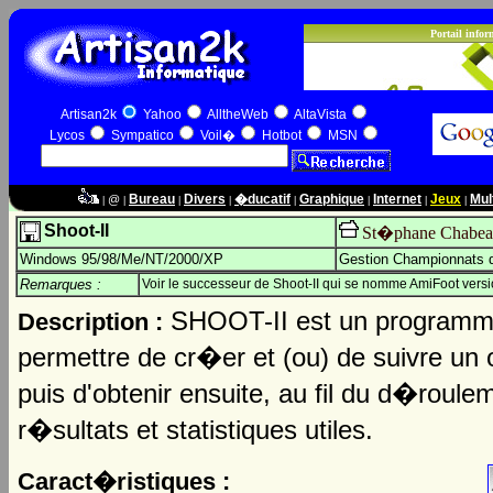
Artisan2k
Yahoo
AlltheWeb
AltaVista
Lycos
Sympatico
Voil�
Hotbot
MSN
Bureau
Divers
�ducatif
Graphique
Internet
Jeux
Mul
@
|
|
|
|
|
|
|
|
Shoot-II
St�phane Chabea
Windows 95/98/Me/NT/2000/XP
Gestion Championnats d
Remarques :
Voir le successeur de Shoot-II qui se nomme AmiFoot versi
SHOOT-II est un program
Description :
permettre de cr�er et (ou) de suivre un
puis d'obtenir ensuite, au fil du d�roulem
r�sultats et statistiques utiles.
Caract�ristiques :