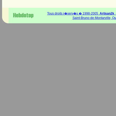
Tous droits r�serv�s � 1998-2005
Artisan2k
C
Saint-Bruno-de-Montarville, 