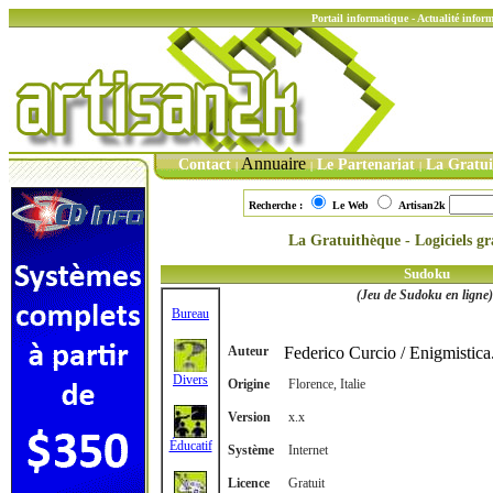
Portail informatique - Actualité info
Annuaire
Contact
Le Partenariat
La Gratu
|
|
|
Recherche :
Le Web
Artisan2k
La Gratuithèque - Logiciels gra
Sudoku
(Jeu de Sudoku en ligne)
Bureau
Auteur
Federico Curcio / Enigmistica.
Divers
Origine
Florence, Italie
Version
x.x
Éducatif
Système
Internet
Licence
Gratuit