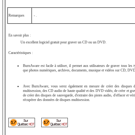
Remarques
- .
En savoir plus :
Un excellent logiciel gratuit pour graver un CD ou un DVD.
Caractéristiques :
BurnAware est facile à utiliser, il permet aux utilisateurs de graver tous les t
que photos numériques, archives, documents, musique et vidéos sur CD, DVD 
Avec BurnAware, vous serez également en mesure de créer des disques 
multisession, des CD audio de haute qualité et des DVD vidéo, de créer et gr
de créer des disques de sauvegarde, d'extraire des pistes audio, d'effacer et vér
récupérer des données de disques multisession.