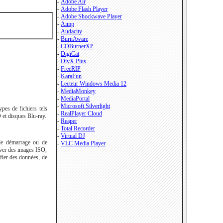
-
Adobe Air
-
Adobe Flash Player
-
Adobe Shockwave Player
-
Aimp
-
Audacity
-
BurnAware
-
CDBurnerXP
-
DigiCat
-
DivX Plus
-
FreeRIP
-
KaraFun
-
Lecteur Windows Media 12
-
MediaMonkey
-
MediaPortal
-
Microsoft Silverlight
ypes de fichiers tels
-
RealPlayer Cloud
et disques Blu-ray.
-
Reaper
-
Total Recorder
-
Virtual DJ
de démarrage ou de
-
VLC Media Player
aver des images ISO,
ifier des données, de