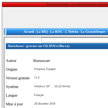
Portail informatique - Actualité informatique internat
Accueil
La RIQ
La RISC
L'Hebdo
La Gratuitheque
|
|
|
|
|
BurnAware : gravure sur CD, DVD et Blu-ray
Auteur
Burnaware
Origine
Estepona, Espagne
Version gratuite
11.9
Système
Windows XP … 10 (32-64 bit)
Langue
Français
Mise à jour
28 décembre 2018