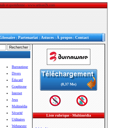
ionale et quotidienne - www.artisan2k.com
Glossaire
Partenariat
Astuces
À propos
Contact
|
|
|
|
Bureautique
Divers
Éducatif
(8,37 Mo)
Graphisme
Internet
Jeux
Multimédia
Sécurité
Liste rubrique - Multimédia
Utilitaires
Webmestre