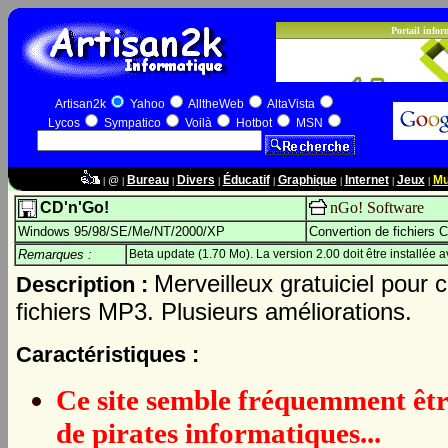
Artisan2k
Yahoo
AlltheWeb
AltaVista
Lycos
Sympatico
Voilà
Hotbot
MSN
Bureau
Divers
Éducatif
Graphique
Internet
Jeux
Mu
@
|
|
|
|
|
|
|
|
CD'n'Go!
nGo! Software
Windows 95/98/SE/Me/NT/2000/XP
Convertion de fichiers
Remarques :
Beta update (1.70 Mo). La version 2.00 doit être installée a
Merveilleux gratuiciel pour 
Description :
fichiers MP3. Plusieurs améliorations.
Caractéristiques :
Ce site semble fréquemment êtr
de pirates informatiques...