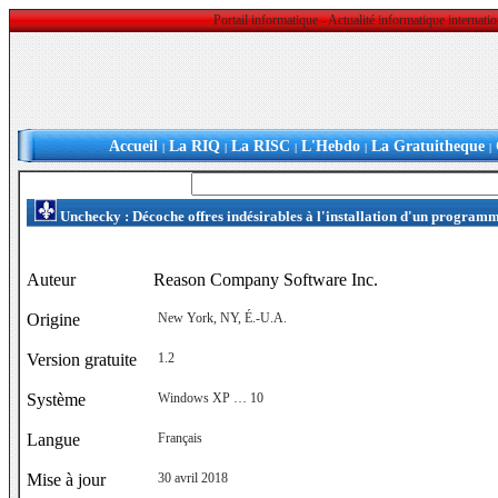
Portail informatique - Actualité informatique internat
Accueil
La RIQ
La RISC
L'Hebdo
La Gratuitheque
|
|
|
|
|
Unchecky : Décoche offres indésirables à l'installation d'un program
Auteur
Reason Company Software Inc.
Origine
New York, NY, É.-U.A.
Version gratuite
1.2
Système
Windows XP … 10
Langue
Français
Mise à jour
30 avril 2018