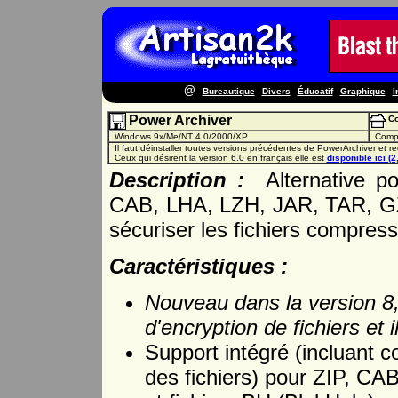
@
Bureautique
Divers
Éducatif
Graphique
I
Power Archiver
Co
Windows 9x/Me/NT 4.0/2000/XP
Compre
Il faut déinstaller toutes versions précédentes de PowerArchiver et re
Ceux qui désirent la version 6.0 en français elle est
disponible ici (2
Description :
Alternative po
CAB, LHA, LZH, JAR, TAR, GZ
sécuriser les fichiers compre
Caractéristiques :
Nouveau dans la version 8
d'encryption de fichiers e
Support intégré (incluant 
des fichiers) pour ZIP, 