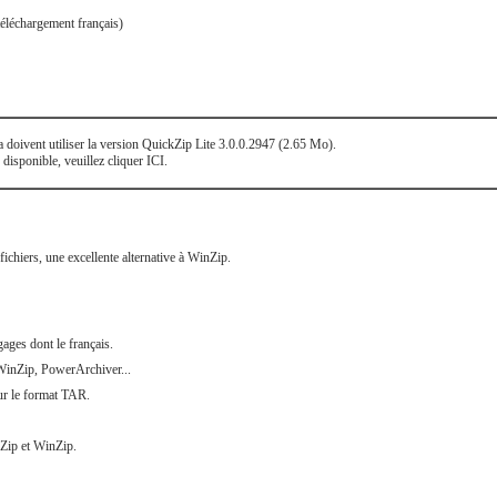
téléchargement français)
a doivent utiliser la version QuickZip Lite 3.0.0.2947 (2.65 Mo).
s disponible, veuillez cliquer ICI.
ichiers, une excellente alternative à WinZip.
gages dont le français.
WinZip, PowerArchiver...
ur le format TAR.
Zip et WinZip.