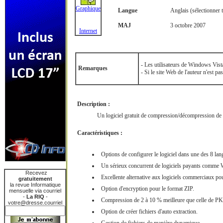
Graphique
Langue
Anglais (sélectionner 
MAJ
3 octobre 2007
Internet
- Les utilisateurs de Windows Vist
Remarques
- Si le site Web de l'auteur n'est pa
Description :
Un logiciel gratuit de compression/décompression de f
Caractéristiques :
Options de configurer le logiciel dans une des 8 lan
Un sérieux concurrent de logiciels payants comme 
Recevez
Excellente alternative aux logiciels commerciaux po
gratuitement
la revue Informatique
Option d'encryption pour le format ZIP.
mensuelle via courriel
-
La RIQ
-
Compression de 2 à 10 % meilleure que celle de PK
votre@dresse.courriel
Option de créer fichiers d'auto extraction.