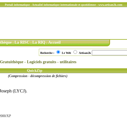
Portail informatique - Actualité informatique internationale et quotidienne - www.artisan2k.com
ithèque
La RISC
La RIQ
Accueil
|
|
|
Recherche :
Le Web
Artisan2k
Gratuithèque - Logiciels gratuits - utilitaires
QuickZip
(Compression - décompression de fichiers)
Joseph (LYCJ).
2000/XP