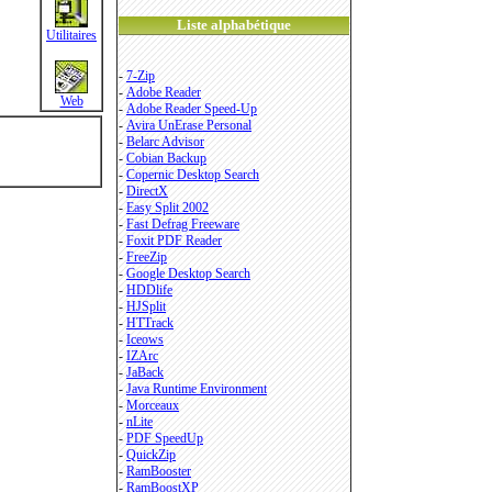
Liste alphabétique
Utilitaires
-
7-Zip
-
Adobe Reader
Web
-
Adobe Reader Speed-Up
-
Avira UnErase Personal
-
Belarc Advisor
-
Cobian Backup
-
Copernic Desktop Search
-
DirectX
-
Easy Split 2002
-
Fast Defrag Freeware
-
Foxit PDF Reader
-
FreeZip
-
Google Desktop Search
-
HDDlife
-
HJSplit
-
HTTrack
-
Iceows
-
IZArc
-
JaBack
-
Java Runtime Environment
-
Morceaux
-
nLite
-
PDF SpeedUp
-
QuickZip
-
RamBooster
-
RamBoostXP