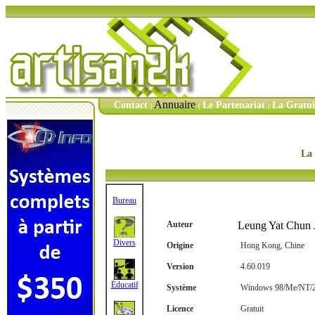
Annuaire
Contact
Le Partenariat
La Gratu
|
|
|
La 
Bureau
Auteur
Leung Yat Chun 
Divers
Origine
Hong Kong, Chine
Version
4.60.019
Éducatif
Système
Windows 98/Me/NT/
Licence
Gratuit