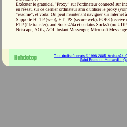
Exécuter le gratuiciel "Proxy" sur l'ordinateur connecté sur Int
en réseau sur ce dernier ordinateur afin d'utiliser le proxy (voir 
"readme", et voila! On peut maintenant naviguer sur Internet à p
Supporte HTTP (web), HTTPS (secure web), POP3 (receive 
FTP (file transfer), and Socks4/4a et certains Socks5 (no UDP
Netscape, AOL, AOL Instant Messenger, Microsoft Messenger, 
Tous droits réservés © 1998-2005
Artisan2k
C
Saint-Bruno-de-Montarville, 