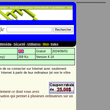
ltimédia
Sécurité
Utilitaires
Web
Index
|
|
|
|
Gratuit
2024/06/01
oxy)
269 Ko
Version 4.14
son de se connecter sur Internet avec seulement
ternet à partir de leur ordinateur (et non le vôtre
ctement ce dont vous avez
isation qui permet à plusieurs ordinateurs sur un
.