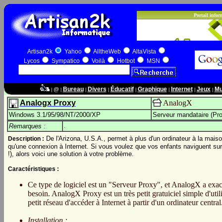
Artisan2k
Yahoo
AlltheWeb
AltaVista
Lycos
Sympatico
Voilà
Hotbot
MSN
Bureau
Divers
Éducatif
Graphique
Internet
Jeux
Mu
@
|
|
|
|
|
|
|
|
Analogx Proxy
AnalogX
Windows 3.1/95/98/NT/2000/XP
Serveur mandataire (Pr
Remarques :
.
De l'Arizona, U.S.A., permet à plus d'un ordinateur à la mai
Description :
qu'une connexion à Internet. Si vous voulez que vos enfants naviguent sur In
!), alors voici une solution à votre problème.
Caractéristiques :
Ce type de logiciel est un "Serveur Proxy", et AnalogX a exa
besoin. AnalogX Proxy est un très petit gratuiciel simple d'util
petit réseau d'accéder à Internet à partir d'un ordinateur central
Installation :