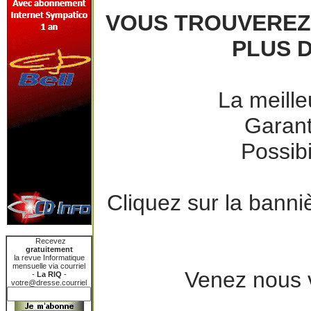
VOUS TROUVEREZ 
PLUS D
La meille
Garant
Possibi
Cliquez sur la banni
Recevez
gratuitement
la revue Informatique
mensuelle via courriel
Venez nous v
-
La RIQ
-
votre@dresse.courriel