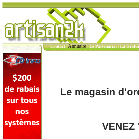
Annuaire
Contact
Le Partenariat
La Gratu
|
|
|
Le magasin d'ord
VENEZ 