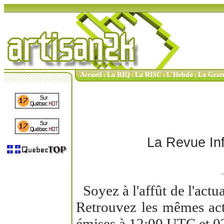
Accueil
La RIQ
La RISC
L'Hebdo
La Grat
|
|
|
|
La Revue Inf
Soyez à l'affût de l'actu
Retrouvez les mêmes act
émises à 12:00 UTC et 02