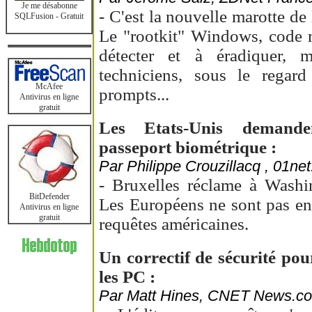
Je me désabonne
- C'est la nouvelle marotte de l
SQLFusion - Gratuit
Le "rootkit" Windows, code ma
détecter et à éradiquer, mo
techniciens, sous le regard
McAfee
prompts...
Antivirus en ligne
gratuit
Les Etats-Unis demand
passeport biométrique :
Par Philippe Crouzillacq , 01net
- Bruxelles réclame à Washi
BitDefender
Les Européens ne sont pas en
Antivirus en ligne
gratuit
requêtes américaines.
Un correctif de sécurité po
les PC :
Par Matt Hines, CNET News.com