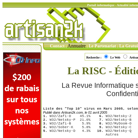
Portail informatique - Actualité info
Annuaire
Contact
Le Partenariat
La Gratu
|
|
|
Recherche :
Le Web
Artis
La RISC - Édit
La Revue Informatique su
Confidenti
Liste des "Top 10" virus en Mars 2005, selon
Publié dans Artisan2k.com, le 01 avril 2005
1.
 W32/Zafi-D    45.1%   
 6.
2.
 W32/Netsky-P  21.0%   
 7.
3.
 W32/Zafi-B     5.9%   
 8.
4.
 W32/Sober-K    5.8%   
 9.
5.
 W32/Netsky-D   4.3%   
10.
 W32/Netsky-Q   
                             Autres         