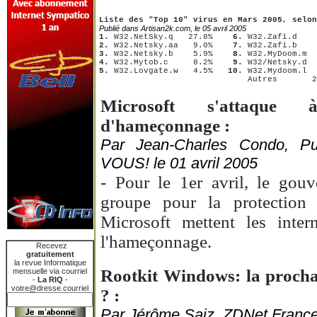
Liste des "Top 10" virus en Mars 2005, selon
Publié dans Artisan2k.com, le 05 avril 2005
1.
 W32.NetSky.q   27.8%   
 6.
2.
 W32.Netsky.aa   9.0%   
 7.
3.
 W32.Netsky.b    5.9%   
 8.
4.
 W32.Mytob.c     8.2%   
 9.
5.
 W32.Lovgate.w   4.5%   
10.
 W32.Mydoom.l  
                              Autres       2
Microsoft s'attaque
d'hameçonnage :
Par Jean-Charles Condo, 
VOUS! le 01 avril 2005
- Pour le 1er avril, le gou
groupe pour la protection
Microsoft mettent les inter
l'hameçonnage.
Recevez
gratuitement
la revue Informatique
Rootkit Windows: la procha
mensuelle via courriel
-
La RIQ
-
votre@dresse.courriel
? :
Par Jérôme Saiz, ZDNet France,