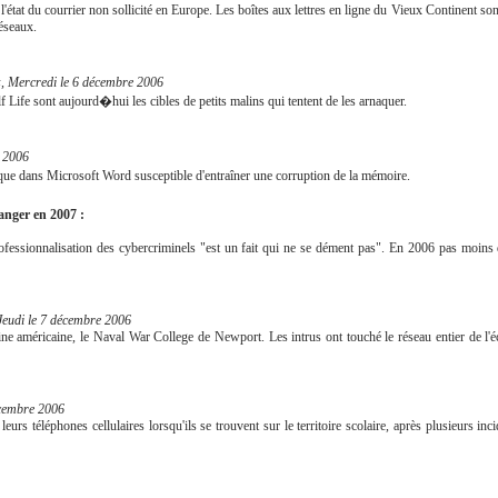
l'état du courrier non sollicité en Europe. Les boîtes aux lettres en ligne du Vieux Continent s
éseaux.
z, Mercredi le 6 décembre 2006
 Life sont aujourd�hui les cibles de petits malins qui tentent de les arnaquer.
e 2006
ue dans Microsoft Word susceptible d'entraîner une corruption de la mémoire.
anger en 2007 :
a professionnalisation des cybercriminels "est un fait qui ne se dément pas". En 2006 pas moins
Jeudi le 7 décembre 2006
arine américaine, le Naval War College de Newport. Les intrus ont touché le réseau entier de l
cembre 2006
eurs téléphones cellulaires lorsqu'ils se trouvent sur le territoire scolaire, après plusieurs inc