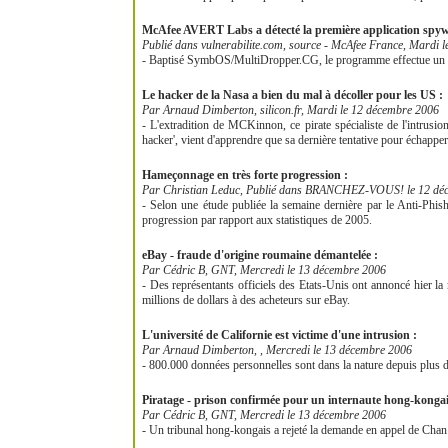
McAfee AVERT Labs a détecté la première application spywar
Publié dans vulnerabilite.com, source - McAfee France, Mardi 
- Baptisé SymbOS/MultiDropper.CG, le programme effectue un sui
Le hacker de la Nasa a bien du mal à décoller pour les US :
Par Arnaud Dimberton, silicon.fr, Mardi le 12 décembre 2006
- L'extradition de MCKinnon, ce pirate spécialiste de l'intrus
hacker', vient d'apprendre que sa dernière tentative pour échapper
Hameçonnage en très forte progression :
Par Christian Leduc, Publié dans BRANCHEZ-VOUS! le 12 dé
- Selon une étude publiée la semaine dernière par le Anti-Phis
progression par rapport aux statistiques de 2005.
eBay - fraude d'origine roumaine démantelée :
Par Cédric B, GNT, Mercredi le 13 décembre 2006
- Des représentants officiels des Etats-Unis ont annoncé hier l
millions de dollars à des acheteurs sur eBay.
L'université de Californie est victime d'une intrusion :
Par Arnaud Dimberton, , Mercredi le 13 décembre 2006
- 800.000 données personnelles sont dans la nature depuis plus d
Piratage - prison confirmée pour un internaute hong-kongai
Par Cédric B, GNT, Mercredi le 13 décembre 2006
- Un tribunal hong-kongais a rejeté la demande en appel de Chan 