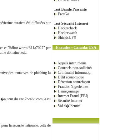
BrowserHawk
Test Bande Passante
FreeGo
éricaine auraient été diffusées sur
Test Sécurité Internet
Hackercheck
Hackerwatch
ShieldsUP!!
Fraudes - Canada/USA
ntec et "Sdbot.worm!811a7027" par
ut le domaine .edu.
Appels interurbains
Courriels non-sollicités
Criminalité informatiq.
tive des tentatives de phishing la
Délit économique
Détection contrefaçon
Fraudes Nigeriennes
Hameçonnage
Internet Fraud (FBI)
l�auteur du site 2bcalvi.com, a vu
Sécurité Internet
Vol d�Identité
our la sécurité nationale, celle de