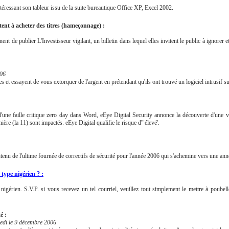
ntéressant son tableur issu de la suite bureautique Office XP, Excel 2002.
tent à acheter des titres (hameçonnage) :
de publier L'Investisseur vigilant, un billetin dans lequel elles invitent le public à ignorer e
006
 et essayent de vous extorquer de l'argent en prétendant qu'ils ont trouvé un logiciel intrusif su
'une faille critique zero day dans Word, eEye Digital Security annonce la découverte d'une vu
re (la 11) sont impactés. eEye Digital qualifie le risque d'"élevé'.
nu de l'ultime fournée de correctifs de sécurité pour l'année 2006 qui s'achemine vers une anné
type nigérien ? :
igérien. S.V.P. si vous recevez un tel courriel, veuillez tout simplement le mettre à poube
é :
edi le 9 décembre 2006