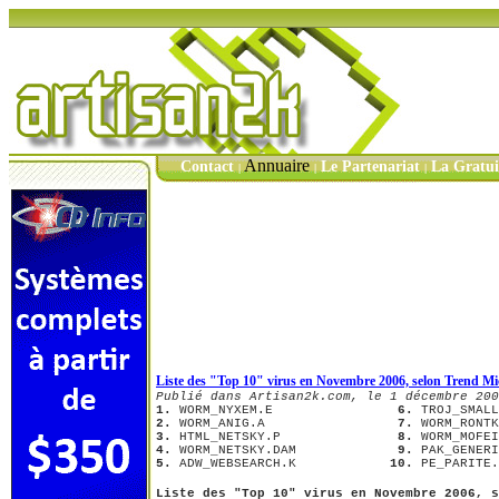
Annuaire
Contact
Le Partenariat
La Gratu
|
|
|
Liste des "Top 10" virus en Novembre 2006, selon Trend Mi
Publié dans Artisan2k.com, le 1 décembre 200
1.
 WORM_NYXEM.E               
 6.
2.
 WORM_ANIG.A                
 7.
3.
 HTML_NETSKY.P              
 8.
4.
 WORM_NETSKY.DAM            
 9.
5.
 ADW_WEBSEARCH.K            
10.
 PE_PARITE.
Liste des "Top 10" virus en Novembre 2006, s