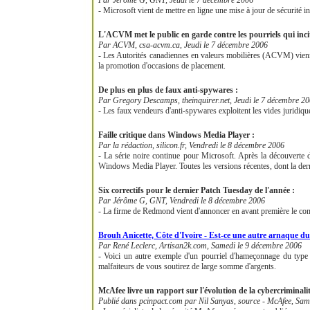
Par Jérôme G, GNT, Jeudi le 7 décembre 2006
- Microsoft vient de mettre en ligne une mise à jour de sécurité i
L'ACVM met le public en garde contre les pourriels qui inci
Par ACVM, csa-acvm.ca, Jeudi le 7 décembre 2006
- Les Autorités canadiennes en valeurs mobilières (ACVM) viennent 
la promotion d'occasions de placement.
De plus en plus de faux anti-spywares :
Par Gregory Descamps, theinquirer.net, Jeudi le 7 décembre 2
- Les faux vendeurs d'anti-spywares exploitent les vides juridiques
Faille critique dans Windows Media Player :
Par la rédaction, silicon.fr, Vendredi le 8 décembre 2006
- La série noire continue pour Microsoft. Après la découverte d
Windows Media Player. Toutes les versions récentes, dont la derniè
Six correctifs pour le dernier Patch Tuesday de l'année :
Par Jérôme G, GNT, Vendredi le 8 décembre 2006
- La firme de Redmond vient d'annoncer en avant première le conte
Brouh Anicette, Côte d'Ivoire - Est-ce une autre arnaque du 
Par René Leclerc, Artisan2k.com, Samedi le 9 décembre 2006
- Voici un autre exemple d'un pourriel d'hameçonnage du type n
malfaiteurs de vous soutirez de large somme d'argents.
McAfee livre un rapport sur l'évolution de la cybercriminalit
Publié dans pcinpact.com par Nil Sanyas, source - McAfee, Sam