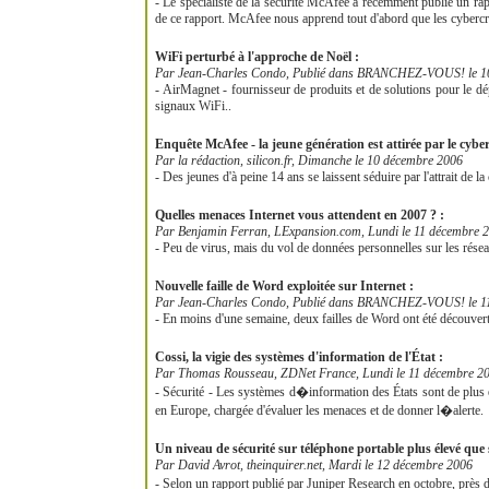
- Le spécialiste de la sécurité McAfee a récemment publié un rapp
de ce rapport. McAfee nous apprend tout d'abord que les cybercri
WiFi perturbé à l'approche de Noël :
Par Jean-Charles Condo, Publié dans BRANCHEZ-VOUS! le 1
- AirMagnet - fournisseur de produits et de solutions pour le dép
signaux WiFi..
Enquête McAfee - la jeune génération est attirée par le cybe
Par la rédaction, silicon.fr, Dimanche le 10 décembre 2006
- Des jeunes d'à peine 14 ans se laissent séduire par l'attrait de la
Quelles menaces Internet vous attendent en 2007 ? :
Par Benjamin Ferran, LExpansion.com, Lundi le 11 décembre 
- Peu de virus, mais du vol de données personnelles sur les résea
Nouvelle faille de Word exploitée sur Internet :
Par Jean-Charles Condo, Publié dans BRANCHEZ-VOUS! le 1
- En moins d'une semaine, deux failles de Word ont été découvertes
Cossi, la vigie des systèmes d'information de l'État :
Par Thomas Rousseau, ZDNet France, Lundi le 11 décembre 2
- Sécurité - Les systèmes d�information des États sont de plus en
en Europe, chargée d'évaluer les menaces et de donner l�alerte.
Un niveau de sécurité sur téléphone portable plus élevé que
Par David Avrot, theinquirer.net, Mardi le 12 décembre 2006
- Selon un rapport publié par Juniper Research en octobre, près 