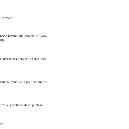
 ou reçus.
presse britannique nomme le 'Nasa
2007.
nternautes seraient en très forte
système frauduleux pour soutirer 5
res aux victimes de ce piratage.
ent.