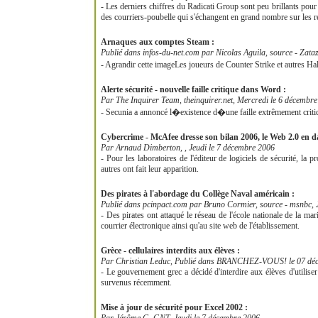
- Les derniers chiffres du Radicati Group sont peu brillants pour 
des courriers-poubelle qui s'échangent en grand nombre sur les r
Arnaques aux comptes Steam :
Publié dans infos-du-net.com par Nicolas Aguila, source - Zata
- Agrandir cette imageLes joueurs de Counter Strike et autres Half
Alerte sécurité - nouvelle faille critique dans Word :
Par The Inquirer Team, theinquirer.net, Mercredi le 6 décembr
- Secunia a annoncé l�existence d�une faille extrêmement critiq
Cybercrime - McAfee dresse son bilan 2006, le Web 2.0 en d
Par Arnaud Dimberton, , Jeudi le 7 décembre 2006
- Pour les laboratoires de l'éditeur de logiciels de sécurité, l
autres ont fait leur apparition.
Des pirates à l'abordage du Collège Naval américain :
Publié dans pcinpact.com par Bruno Cormier, source - msnbc, 
- Des pirates ont attaqué le réseau de l'école nationale de la m
courrier électronique ainsi qu'au site web de l'établissement.
Grèce - cellulaires interdits aux élèves :
Par Christian Leduc, Publié dans BRANCHEZ-VOUS! le 07 dé
- Le gouvernement grec a décidé d'interdire aux élèves d'utiliser l
survenus récemment.
Mise à jour de sécurité pour Excel 2002 :