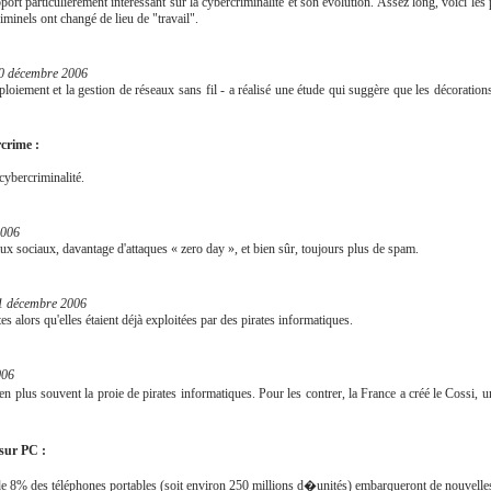
ort particulièrement intéressant sur la cybercriminalité et son évolution. Assez long, voici les
minels ont changé de lieu de "travail".
0 décembre 2006
loiement et la gestion de réseaux sans fil - a réalisé une étude qui suggère que les décorations
rcrime :
 cybercriminalité.
2006
ux sociaux, davantage d'attaques « zero day », et bien sûr, toujours plus de spam.
1 décembre 2006
 alors qu'elles étaient déjà exploitées par des pirates informatiques.
006
 plus souvent la proie de pirates informatiques. Pour les contrer, la France a créé le Cossi, u
 sur PC :
de 8% des téléphones portables (soit environ 250 millions d�unités) embarqueront de nouvelles 