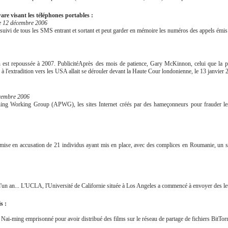
e visant les téléphones portables :
le 12 décembre 2006
vi de tous les SMS entrant et sortant et peut garder en mémoire les numéros des appels émis
ion est repoussée à 2007. PublicitéAprès des mois de patience, Gary McKinnon, celui que la 
 à l'extradition vers les USA allait se dérouler devant la Haute Cour londonienne, le 13 janvier 
cembre 2006
hing Working Group (APWG), les sites Internet créés par des hameçonneurs pour frauder les i
a mise en accusation de 21 individus ayant mis en place, avec des complices en Roumanie, un 
'un an... L'UCLA, l'Université de Californie située à Los Angeles a commencé à envoyer des lett
s :
Nai-ming emprisonné pour avoir distribué des films sur le réseau de partage de fichiers BitTorr