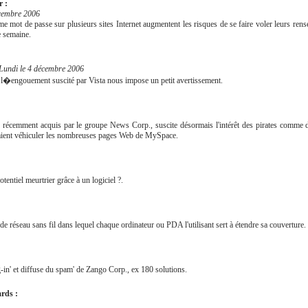
r :
cembre 2006
ême mot de passe sur plusieurs sites Internet augmentent les risques de se faire voler leurs re
e semaine.
Lundi le 4 décembre 2006
 l�engouement suscité par Vista nous impose un petit avertissement.
 récemment acquis par le groupe News Corp., suscite désormais l'intérêt des pirates comme de
urraient véhiculer les nombreuses pages Web de MySpace.
otentiel meurtrier grâce à un logiciel ?.
e réseau sans fil dans lequel chaque ordinateur ou PDA l'utilisant sert à étendre sa couverture.
og-in' et diffuse du spam' de Zango Corp., ex 180 solutions.
ards :