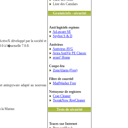
Liste des Canulars
Gratuiciels - sécurité
Anti logiciels espions
Ad-aware SE
Spybot S & D
 ActiveX développé par la société et
Antivirus
0.0 à l�actuelle 7.0.8.
Antivirus AVG
Avira AntiVir PE Classic
avast! Home
Coupe-feu
ZoneAlarm (Free)
Filtre de courriel
MailWasher Free
 et antispyware adapté au nouveau
Nettoyeur de registres
Crap Cleaner
TweakNow RegCleaner
à la Marine.
Tests de sécurité
Traces sur Internet