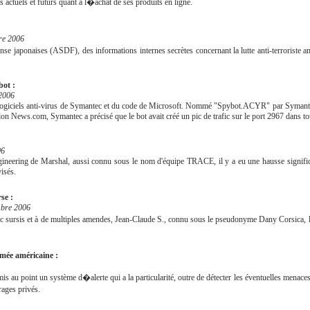
 actuels et futurs quant à l�achat de ses produits en ligne.
e 2006
se japonaises (ASDF), des informations internes secrètes concernant la lutte anti-terroriste am
bot :
 2006
 des logiciels anti-virus de Symantec et du code de Microsoft. Nommé "Spybot.ACYR" par Syma
lon News.com, Symantec a précisé que le bot avait créé un pic de trafic sur le port 2967 dans to
06
ineering de Marshal, aussi connu sous le nom d'équipe TRACE, il y a eu une hausse significa
isés.
se :
mbre 2006
c sursis et à de multiples amendes, Jean-Claude S., connu sous le pseudonyme Dany Corsica, 
armée américaine :
au point un système d�alerte qui a la particularité, outre de détecter les éventuelles menaces p
rages privés.