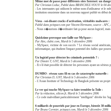
Même mot de passe pour différents sites Internet: un dange
Par Christian Leduc, Publié dans BRANCHEZ-VOUS! le 04 dé
- Les internautes qui utilisent le même nom d'utilisateur et le m
institution onusienne dans un nouveau rapport publié en début d
Vista - soi-disant cracks d'activation, véritables malwares :
Publié dans pcinpact.com par Vincent Hermann, source - APC, 
- Nous n�aurions d�ordinaire fait ça pour aucun logiciel, mais
Quicktime provoque une faille sur MySpace :
Par Alex, clubic.com, Mardi le 5 décembre 2006
- MySpace, victime de son succès ? Le réseau social américain,
informatique, qui étudient l'impact potentiel des failles que po
Un logiciel pour détecter les criminels potentiels ? :
Par Dimitri T, GNT, Mardi le 5 décembre 2006
- Et s'il était possible de détecter les personnes ayant un sérieux p
DUMBO - réseau sans fil en cas de catastrophe naturelle :
Par Christian D, GNT, Mardi le 5 décembre 2006
- L'Asian Institute of Technology de Bangkok présente un projet d
Le ver qui touche MySpace va faire trembler la Toile :
Par la rédaction, silicon.fr, Mardi le 5 décembre 2006
- Ce code malveillant particuliérement "intelligent" dérobe les 'l
6 milliards de pourriels par jour en Europe, bientôt 38 milli
Par Bruno Cormier, pcinpact.com, Mardi le 5 décembre 2006