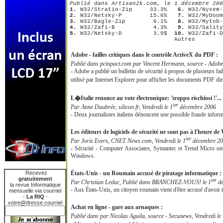
Publié dans Artisan2k.com, le 1 décembre 200
1.
 W32/Stratio-Zip     33.3%  
 6.
2.
 W32/Netsky-P        15.6%  
 7.
3.
 W32/Bagle-Zip        6.1%  
 8.
4.
 W32/Zafi-B           4.3%  
 9.
5.
 W32/Netsky-D         3.9$  
10.
 W32/Zafi-D
                              Autres        
Adobe - failles critiques dans le contrôle ActiveX du PDF :
Publié dans pcinpact.com par Vincent Hermann, source - Adobe,
- Adobe a publié un bulletin de sécurité à propos de plusieurs fai
utilisé par Internet Explorer pour afficher les documents PDF dire
L�Italie renonce au vote électronique: 'troppo rischiosi !'... 
ier
Par Anne Daubrée, silicon.fr, Vendredi le 1
décembre 2006
- Deux journalistes italiens dénoncent une possible fraude informa
Les éditeurs de logiciels de sécurité ne sont pas à l'heure d
ier
Par Joris Evers, CNET News.com, Vendredi le 1
décembre 2
- Sécurité - Computer Associates, Symantec et Trend Micro ont
Windows.
Recevez
États-Unis - un Roumain accusé de piratage informatique :
gratuitement
ier
Par Christian Leduc, Publié dans BRANCHEZ-VOUS! le 1
dé
la revue Informatique
- Aux États-Unis, un citoyen roumain vient d'être accusé d'avoir 
mensuelle via courriel
-
La RIQ
-
votre@dresse.courriel
Achat en ligne - gare aux arnaques :
Publié dans par Nicolas Aguila, source - Secunews, Vendredi le