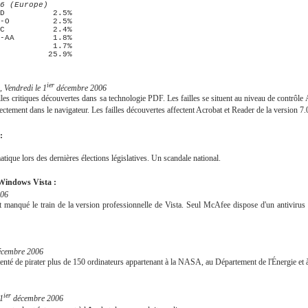
6 (Europe)
           1.7%

          25.9%
ier
 Vendredi le 1
décembre 2006
lles critiques découvertes dans sa technologie PDF. Les failles se situent au niveau de contrôle
ctement dans le navigateur. Les failles découvertes affectent Acrobat et Reader de la version 7.
:
tique lors des dernières élections législatives. Un scandale national.
e Windows Vista :
006
 manqué le train de la version professionnelle de Vista. Seul McAfee dispose d'un antivirus
cembre 2006
tenté de pirater plus de 150 ordinateurs appartenant à la NASA, au Département de l'Énergie et 
ier
 1
décembre 2006