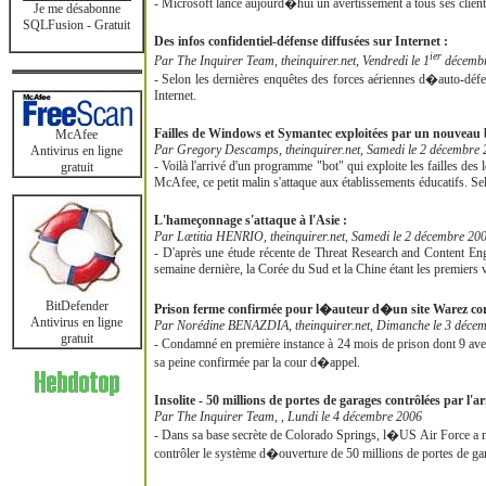
- Microsoft lance aujourd�hui un avertissement à tous ses clients
Je me désabonne
SQLFusion - Gratuit
Des infos confidentiel-défense diffusées sur Internet :
ier
Par The Inquirer Team, theinquirer.net, Vendredi le 1
décembr
- Selon les dernières enquêtes des forces aériennes d�auto-défen
Internet.
Failles de Windows et Symantec exploitées par un nouveau 
McAfee
Par Gregory Descamps, theinquirer.net, Samedi le 2 décembre
Antivirus en ligne
- Voilà l'arrivé d'un programme "bot" qui exploite les failles
gratuit
McAfee, ce petit malin s'attaque aux établissements éducatifs. Se
L'hameçonnage s'attaque à l'Asie :
Par Lætitia HENRIO, theinquirer.net, Samedi le 2 décembre 20
- D'après une étude récente de Threat Research and Content Eng
semaine dernière, la Corée du Sud et la Chine étant les premiers v
BitDefender
Prison ferme confirmée pour l�auteur d�un site Warez cor
Antivirus en ligne
Par Norédine BENAZDIA, theinquirer.net, Dimanche le 3 déce
gratuit
- Condamné en première instance à 24 mois de prison dont 9 ave
sa peine confirmée par la cour d�appel.
Insolite - 50 millions de portes de garages contrôlées par l'
Par The Inquirer Team, , Lundi le 4 décembre 2006
- Dans sa base secrète de Colorado Springs, l�US Air Force a mis 
contrôler le système d�ouverture de 50 millions de portes de ga