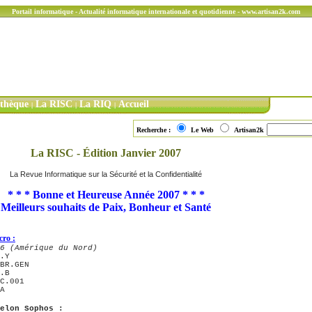
Portail informatique - Actualité informatique internationale et quotidienne - www.artisan2k.com
ithèque
La RISC
La RIQ
Accueil
|
|
|
Recherche :
Le Web
Artisan2k
La RISC - Édition Janvier 2007
La Revue Informatique sur la Sécurité et la Confidentialité
* * * Bonne et Heureuse Année 2007 * * *
Meilleurs souhaits de Paix, Bonheur et Santé
cro :
6 (Amérique du Nord)
A
elon Sophos :