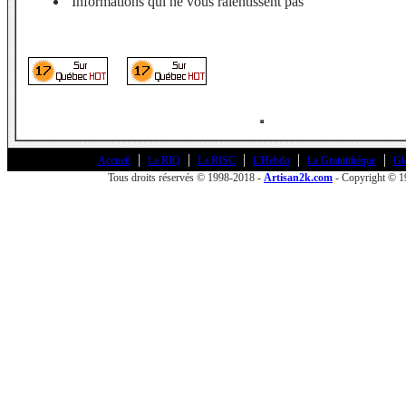
Informations qui ne vous ralentissent pas
|
|
|
|
|
Accueil
La RIQ
La RISC
L'Hebdo
La Gratuithèque
Gl
Tous droits réservés © 1998-2018 -
Artisan2k.com
- Copyright © 1