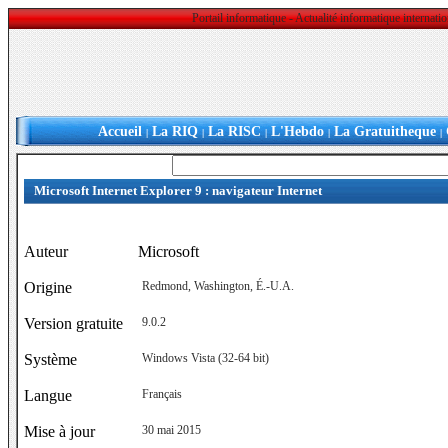
Portail informatique - Actualité informatique internat
Accueil
La RIQ
La RISC
L'Hebdo
La Gratuitheque
|
|
|
|
|
Microsoft Internet Explorer 9 : navigateur Internet
Auteur
Microsoft
Origine
Redmond, Washington, É.-U.A.
Version gratuite
9.0.2
Système
Windows Vista (32-64 bit)
Langue
Français
Mise à jour
30 mai 2015