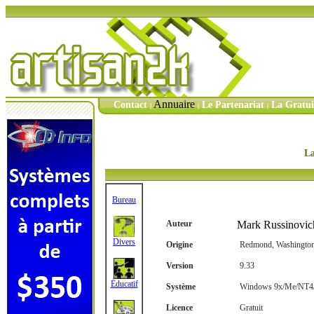
Annuaire
Contact
Le Partenariat
La Gratu
|
|
|
La
Bureau
Auteur
Mark Russinovich
Divers
Origine
Redmond, Washington
Version
9.33
Éducatif
Système
Windows 9x/Me/NT4/
Licence
Gratuit