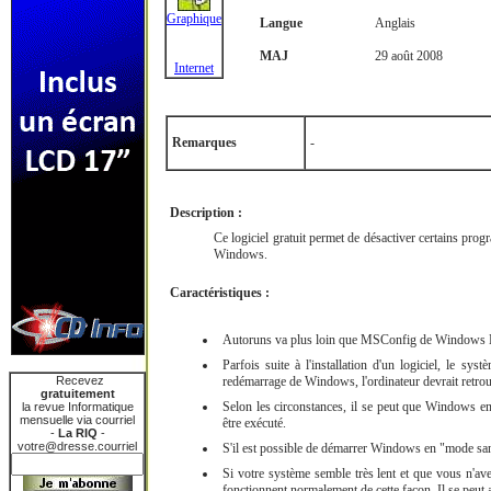
Graphique
Langue
Anglais
MAJ
29 août 2008
Internet
Remarques
-
Description :
Ce logiciel gratuit permet de désactiver certains pr
Windows.
Caractéristiques :
Autoruns va plus loin que MSConfig de Windows 
Parfois suite à l'installation d'un logiciel, le s
Recevez
redémarrage de Windows, l'ordinateur devrait retrou
gratuitement
Selon les circonstances, il se peut que Windows e
la revue Informatique
mensuelle via courriel
être exécuté.
-
La RIQ
-
votre@dresse.courriel
S'il est possible de démarrer Windows en "mode sans
Si votre système semble très lent et que vous n'av
fonctionnent normalement de cette façon. Il se peut 