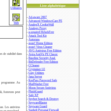
Liste alphabétique
Utilitaires
-
Ad-aware 2007
-
Advanced WindowsCare PE
Web
-
AnalogX CookieWall
-
Analogx Proxy
-
a-squared HiJackFree
-
Attack Tool Kit
-
Autoruns
-
avast! Home Edition
-
avast! Virus Cleaner
-
AVG Antivirus Free Edition
s de stabilité dans
-
Avira AntiVir PE Classic
-
Baseline Security Anal.
-
BitDefender Free Edition
-
CCleaner
-
Cryptainer LE
-
Glay Utilities
-
Jana Server
-
KeePass Password Safe
 ce programme. Au
-
MailWasher Free
-
Moon Secure Antivirus
-
PhishGuard
là, Autoruns peut
-
Safe XP
-
Spybot Search & Destroy
-
SpywareBlaster
-
Spyware Guard
an. Les antivirus
-
Sunbelt Personal Firewall
on ou un mouchard.