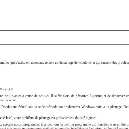
ogrammes qui s'exécutent automatiquement au démarrage de Windows et qui causent des problème
Me et XP.
ystème peut planter à cause de celui-ci. Il suffit alors de démarrer Autoruns et de désactver
ver la santé.
n "mode sans échec" soit la seule méthode pour redémarrer Windows suite à un plantage. De 
 échec", votre problème de plantage est probablement du coté logiciel.
ez exécuté aucun programme, il se peut que ce soit un programme qui fonctionne en arrière pl
aussi que ce soit un programme mailveillant qui s'est installé suite à un virus, un logiciel espi