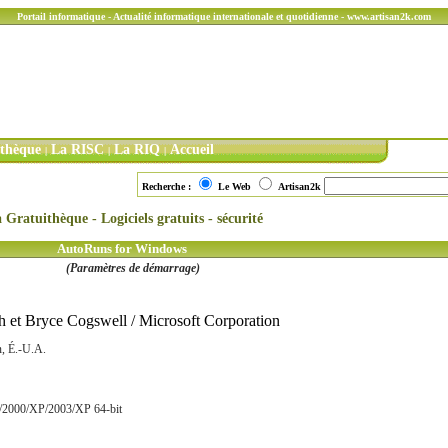
Portail informatique - Actualité informatique internationale et quotidienne - www.artisan2k.com
ithèque
La RISC
La RIQ
Accueil
|
|
|
Recherche :
Le Web
Artisan2k
 Gratuithèque - Logiciels gratuits - sécurité
AutoRuns for Windows
(Paramètres de démarrage)
 et Bryce Cogswell / Microsoft Corporation
, É.-U.A.
2000/XP/2003/XP 64-bit