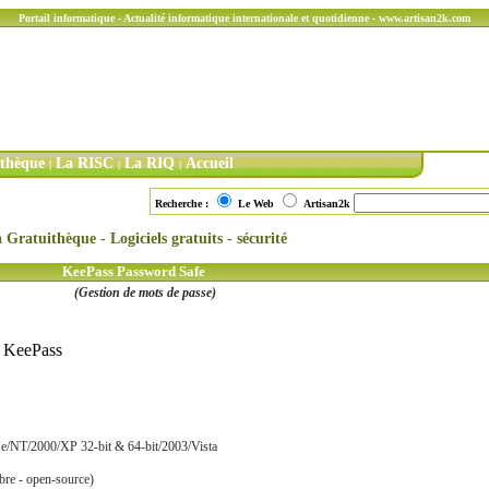
Portail informatique - Actualité informatique internationale et quotidienne - www.artisan2k.com
ithèque
La RISC
La RIQ
Accueil
|
|
|
Recherche :
Le Web
Artisan2k
 Gratuithèque - Logiciels gratuits - sécurité
KeePass Password Safe
(Gestion de mots de passe)
/ KeePass
/NT/2000/XP 32-bit & 64-bit/2003/Vista
ibre - open-source)