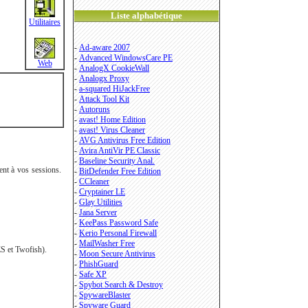
Liste alphabétique
Utilitaires
-
Ad-aware 2007
-
Advanced WindowsCare PE
Web
-
AnalogX CookieWall
-
Analogx Proxy
-
a-squared HiJackFree
-
Attack Tool Kit
-
Autoruns
-
avast! Home Edition
-
avast! Virus Cleaner
-
AVG Antivirus Free Edition
-
Avira AntiVir PE Classic
-
Baseline Security Anal.
ent à vos sessions.
-
BitDefender Free Edition
-
CCleaner
-
Cryptainer LE
-
Glay Utilities
-
Jana Server
-
KeePass Password Safe
-
Kerio Personal Firewall
-
MailWasher Free
ES et Twofish).
-
Moon Secure Antivirus
-
PhishGuard
-
Safe XP
-
Spybot Search & Destroy
-
SpywareBlaster
-
Spyware Guard