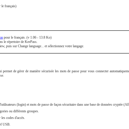
 le français)
ion
pour le français. (v 1.06 - 13.8 Ko)
s le répertoire de KeePass.
w, puis sur Change language... et sélectionnez votre langage.
qui permet de gérer de manière sécurisée les mots de passe pour vous connecter automatiquem
se.
utilisateurs (login) et mots de passe de façon sécuritaire dans une base de données cryptée (A
gories ou différents groupes.
 les codes d'accès.
lef USB.