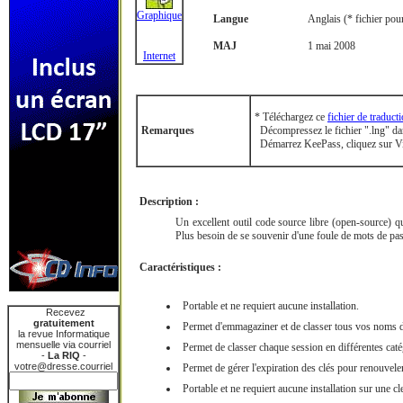
Graphique
Langue
Anglais (* fichier pour
MAJ
1 mai 2008
Internet
* Téléchargez ce
fichier de traduct
Remarques
Décompressez le fichier ".lng" dan
Démarrez KeePass, cliquez sur Vie
Description :
Un excellent outil code source libre (open-source) 
Plus besoin de se souvenir d'une foule de mots de pas
Caractéristiques :
Portable et ne requiert aucune installation.
Recevez
gratuitement
Permet d'emmagaziner et de classer tous vos noms d'
la revue Informatique
mensuelle via courriel
Permet de classer chaque session en différentes caté
-
La RIQ
-
votre@dresse.courriel
Permet de gérer l'expiration des clés pour renouveler
Portable et ne requiert aucune installation sur une c