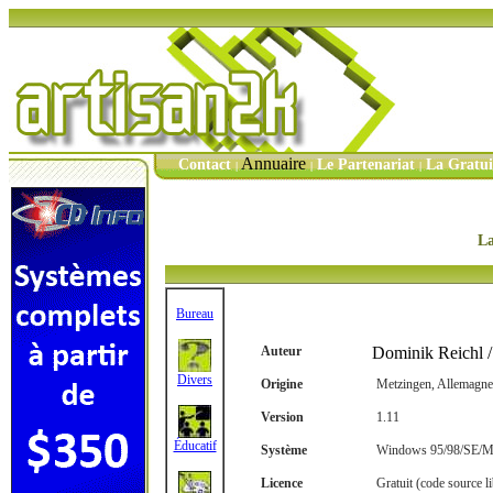
Annuaire
Contact
Le Partenariat
La Gratu
|
|
|
La
Bureau
Auteur
Dominik Reichl 
Divers
Origine
Metzingen, Allemagne
Version
1.11
Éducatif
Système
Windows 95/98/SE/Me
Licence
Gratuit (code source l