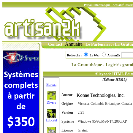
Portail informatique - Actualité info
Annuaire
Contact
Le Partenariat
La Gratu
|
|
|
Recherche :
Le Web
Artisan2k
La Gratuithèque - Logiciels gratu
Alleycode HTML Edit
(Éditeur HTML)
Bureau
Auteur
Konae Technologies, Inc.
Divers
Origine
Victoria, Colombie Britanique, Canada
Version
2.21
Éducatif
Système
Windows 95/98/Me/NT4/2000/XP
Licence
Gratuit