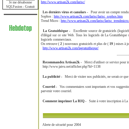
http://www.artisan2k.com/larisc/
Je me désabonne
SQLFusion - Gratuit
Les derniers virus et canulars -
Pour avoir un compte rendu jo
Sophos :
http://www.artisan2k.com/larisc/larisc_sophos.htm
Trend Micro :
http://www.artisan2k.com/larisc/larisc_trendmicro
La Gratuithèque -
Excellente source de gratuiciels (logiciels
d'illégal sur ce site Web. Tous les logiciels de La Gratuithèque 
logiciels commerciaux.
On retrouve (
2
) nouveaux gratuiciels et plus de (
19
) mises à jo
http://www.artisan2k.com/lagratuitheque/
Recommandez Artisan2k -
Merci d'utiliser ce service pour in
http://www.jaivu.net/afficher.php?Id=1138
La publicité -
Merci de visiter nos publicités, ne serait-ce qu
Courriel -
Vos commentaires sont importants et vos suggestions 
parvenir votre courriel.
Comment imprimer La RIQ -
Suite à votre inscription à La 
Alerte de sécurité pour 2004