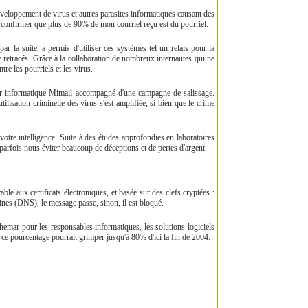
veloppement de virus et autres parasites informatiques causant des
e confirmer que plus de 90% de mon courriel reçu est du pourriel.
r la suite, a permis d'utiliser ces systèmes tel un relais pour la
retracés. Grâce à la collaboration de nombreux internautes qui ne
re les pourriels et les virus.
ver informatique Mimail accompagné d'une campagne de salissage.
ilisation criminelle des virus s'est amplifiée, si bien que le crime
votre intelligence. Suite à des études approfondies en laboratoires
parfois nous éviter beaucoup de déceptions et de pertes d'argent.
e aux certificats électroniques, et basée sur des clefs cryptées :
aines (DNS), le message passe, sinon, il est bloqué.
emar pour les responsables informatiques, les solutions logiciels
 ce pourcentage pourrait grimper jusqu'à 80% d'ici la fin de 2004.