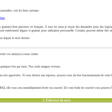
urnalier, voir les liens suivants :
.htm
 gratuits) dont plusieurs en français. À tous les mois je reçois des demandes pour des logicie
sont entièrement légaux et gratuits pour utilisation personnelle. Certains peuvent même être uti
ur depuis le mois dernier.
viter vos amis(es) à nous visiter.
e quelques fois par mois. Nos seuls maigres revenus.
très appréciées. Si vous désirez une réponse, assurez-vous du bon fonctionnement de votre boî
RIQ, elle vous sera immédiatement livrée via courriel. De votre boîte de courriel vous pourrez 
L'Éditorial du mois