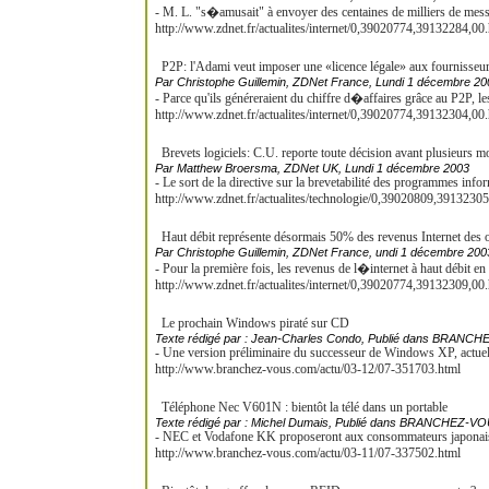
- M. L. "s�amusait" à envoyer des centaines de milliers de mess
http://www.zdnet.fr/actualites/internet/0,39020774,39132284,00
P2P: l'Adami veut imposer une «licence légale» aux fournisseur
Par Christophe Guillemin, ZDNet France, Lundi 1 décembre 20
- Parce qu'ils généreraient du chiffre d�affaires grâce au P2P, l
http://www.zdnet.fr/actualites/internet/0,39020774,39132304,00
Brevets logiciels: C.U. reporte toute décision avant plusieurs m
Par Matthew Broersma, ZDNet UK, Lundi 1 décembre 2003
- Le sort de la directive sur la brevetabilité des programmes infor
http://www.zdnet.fr/actualites/technologie/0,39020809,3913230
Haut débit représente désormais 50% des revenus Internet des 
Par Christophe Guillemin, ZDNet France, undi 1 décembre 200
- Pour la première fois, les revenus de l�internet à haut débit en 
http://www.zdnet.fr/actualites/internet/0,39020774,39132309,00
Le prochain Windows piraté sur CD
Texte rédigé par : Jean-Charles Condo, Publié dans BRANC
- Une version préliminaire du successeur de Windows XP, actue
http://www.branchez-vous.com/actu/03-12/07-351703.html
Téléphone Nec V601N : bientôt la télé dans un portable
Texte rédigé par : Michel Dumais, Publié dans BRANCHEZ-VO
- NEC et Vodafone KK proposeront aux consommateurs japonais le
http://www.branchez-vous.com/actu/03-11/07-337502.html