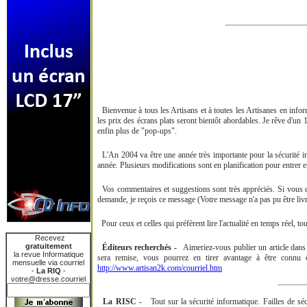
Bienvenue à tous les Artisans et à toutes les Artisanes en info
les prix des écrans plats seront bientôt abordables. Je rêve d'u
enfin plus de "pop-ups".
L'An 2004 va être une année très importante pour la sécurité inf
année. Plusieurs modifications sont en planification pour entrer e
Vos commentaires et suggestions sont très appréciés. Si vous dé
demande, je reçois ce message (Votre message n'a pas pu être livr
Pour ceux et celles qui préfèrent lire l'actualité en temps réel,
Recevez
gratuitement
Éditeurs recherchés -
Aimeriez-vous publier un article dans L
la revue Informatique
sera remise, vous pourrez en tirer avantage à être connu c
mensuelle via courriel
http://www.artisan2k.com/courriel.htm
-
La RIQ
-
votre@dresse.courriel
La RISC -
Tout sur la sécurité informatique. Failles de sécu