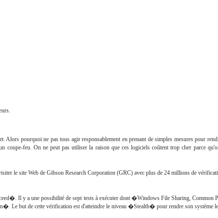
eurs.
t. Alors pourquoi ne pas tous agir responsablement en prenant de simples mesures pour rendre
t un coupe-feu. On ne peut pas utiliser la raison que ces logiciels coûtent trop cher parce qu'
siter le site Web de Gibson Research Corporation (GRC) avec plus de 24 millions de vérification
eed�. Il y a une possibilité de sept tests à exécuter dont �Windows File Sharing, Common 
. Le but de cette vérification est d'atteindre le niveau �Stealth� pour rendre son système le p