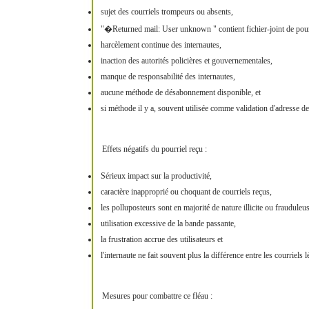
sujet des courriels trompeurs ou absents,
"�Returned mail: User unknown " contient fichier-joint de pour
harcèlement continue des internautes,
inaction des autorités policières et gouvernementales,
manque de responsabilité des internautes,
aucune méthode de désabonnement disponible, et
si méthode il y a, souvent utilisée comme validation d'adresse de
Effets négatifs du pourriel reçu :
Sérieux impact sur la productivité,
caractère inapproprié ou choquant de courriels reçus,
les polluposteurs sont en majorité de nature illicite ou frauduleus
utilisation excessive de la bande passante,
la frustration accrue des utilisateurs et
l'internaute ne fait souvent plus la différence entre les courriels lé
Mesures pour combattre ce fléau :