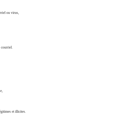
riel ou virus,
 courriel.
e,
gitimes et illicites.