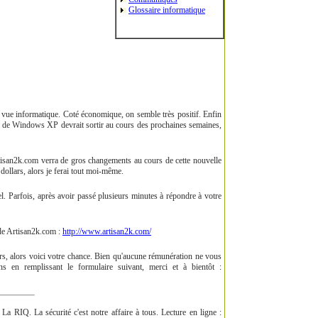
Glossaire informatique
 vue informatique. Coté économique, on semble très positif. Enfin
sp2 de Windows XP devrait sortir au cours des prochaines semaines,
Artisan2k.com verra de gros changements au cours de cette nouvelle
 dollars, alors je ferai tout moi-même.
. Parfois, après avoir passé plusieurs minutes à répondre à votre
 de Artisan2k.com :
http://www.artisan2k.com/
rs, alors voici votre chance. Bien qu'aucune rémunération ne vous
s en remplissant le formulaire suivant, merci et à bientôt :
La RIQ. La sécurité c'est notre affaire à tous. Lecture en ligne :