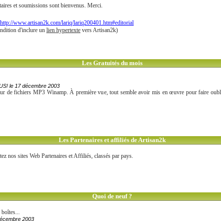
ires et soumissions sont bienvenus. Merci.
http://www.artisan2k.com/lariq/lariq200401.htm#editorial
ndition d'inclure un
lien hypertexte
vers Artisan2k)
Les Gratuités du mois
US! le 17 décembre 2003
ur de fichiers MP3 Winamp. À première vue, tout semble avoir mis en œuvre pour faire oublier 
Les Partenaires et affiliés de Artisan2k
z nos sites Web Partenaires et Affiliés, classés par pays.
Quoi de neuf ?
boîtes...
 décembre 2003