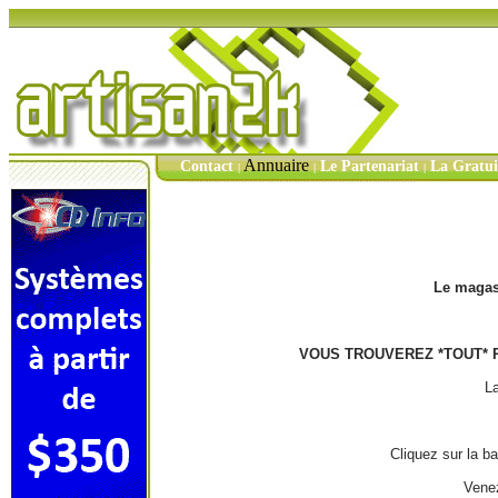
Annuaire
Contact
Le Partenariat
La Gratu
|
|
|
Le magasi
VOUS TROUVEREZ *TOUT* P
La
Cliquez sur la b
Venez