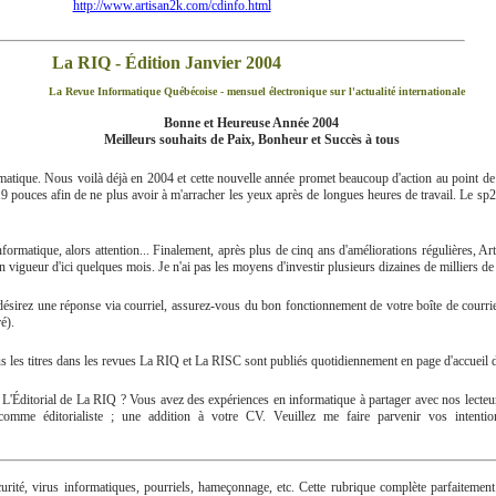
http://www.artisan2k.com/cdinfo.html
La RIQ - Édition Janvier 2004
La Revue Informatique Québécoise - mensuel électronique sur l'actualité internationale
Bonne et Heureuse Année 2004
Meilleurs souhaits de Paix, Bonheur et Succès à tous
rmatique. Nous voilà déjà en 2004 et cette nouvelle année promet beaucoup d'action au point de
n 19 pouces afin de ne plus avoir à m'arracher les yeux après de longues heures de travail. Le 
ormatique, alors attention... Finalement, après plus de cinq ans d'améliorations régulières, 
n vigueur d'ici quelques mois. Je n'ai pas les moyens d'investir plusieurs dizaines de milliers de
sirez une réponse via courriel, assurez-vous du bon fonctionnement de votre boîte de courriel
é).
 tous les titres dans les revues La RIQ et La RISC sont publiés quotidiennement en page d'accueil
'Éditorial de La RIQ ? Vous avez des expériences en informatique à partager avec nos lecteu
omme éditorialiste ; une addition à votre CV. Veuillez me faire parvenir vos intention
rité, virus informatiques, pourriels, hameçonnage, etc. Cette rubrique complète parfaitement 