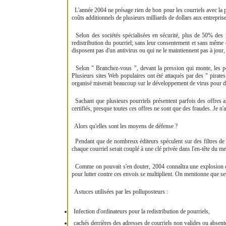
L'année 2004 ne présage rien de bon pour les courriels avec la p
coûts additionnels de plusieurs milliards de dollars aux entrepri
Selon des sociétés spécialisées en sécurité, plus de 50% des int
redistribution du pourriel; sans leur consentement et sans même
disposent pas d'un antivirus ou qui ne le maintiennent pas à jour, 
Selon " Branchez-vous ", devant la pression qui monte, les po
Plusieurs sites Web populaires ont été attaqués par des " pirates 
organisé miserait beaucoup sur le développement de virus pour d
Sachant que plusieurs pourriels présentent parfois des offres al
certifiés, presque toutes ces offres ne sont que des fraudes. Je 
Alors qu'elles sont les moyens de défense ?
Pendant que de nombreux éditeurs spéculent sur des filtres de pl
chaque courriel serait couplé à une clé privée dans l'en-tête du 
Comme on pouvait s'en douter, 2004 connaîtra une explosion du m
pour lutter contre ces envois se multiplient. On mentionne que se
Astuces utilisées par les polluposteurs :
Infection d'ordinateurs pour la redistribution de pourriels,
cachés derrières des adresses de courriels non valides ou absent