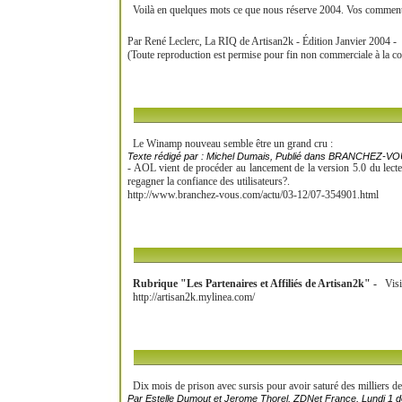
Voilà en quelques mots ce que nous réserve 2004. Vos commenta
Par René Leclerc, La RIQ de Artisan2k - Édition Janvier 2004 -
(Toute reproduction est permise pour fin non commerciale à la co
Le Winamp nouveau semble être un grand cru :
Texte rédigé par : Michel Dumais, Publié dans BRANCHEZ-VO
- AOL vient de procéder au lancement de la version 5.0 du lecte
regagner la confiance des utilisateurs?.
http://www.branchez-vous.com/actu/03-12/07-354901.html
Rubrique "Les Partenaires et Affiliés de Artisan2k" -
Visite
http://artisan2k.mylinea.com/
Dix mois de prison avec sursis pour avoir saturé des milliers de 
Par Estelle Dumout et Jerome Thorel, ZDNet France, Lundi 1