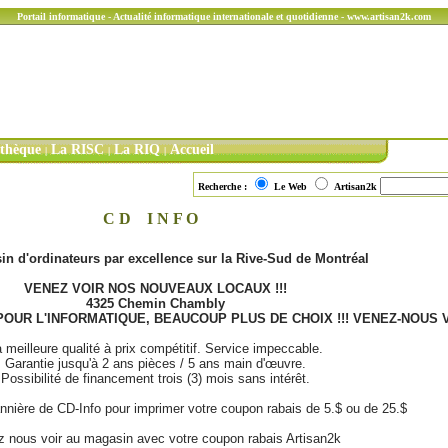
Portail informatique - Actualité informatique internationale et quotidienne - www.artisan2k.com
ithèque
La RISC
La RIQ
Accueil
|
|
|
Recherche :
Le Web
Artisan2k
C D I N F O
n d'ordinateurs par excellence sur la Rive-Sud de Montréal
VENEZ VOIR NOS NOUVEAUX LOCAUX !!!
4325 Chemin Chambly
OUR L'INFORMATIQUE, BEAUCOUP PLUS DE CHOIX !!! VENEZ-NOUS VO
 meilleure qualité à prix compétitif. Service impeccable.
Garantie jusqu'à 2 ans pièces / 5 ans main d'œuvre.
Possibilité de financement trois (3) mois sans intérêt.
annière de CD-Info pour imprimer votre coupon rabais de 5.$ ou de 25.$
 nous voir au magasin avec votre coupon rabais Artisan2k