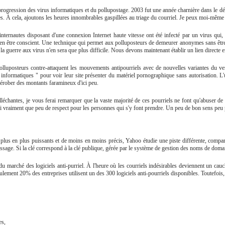
rogression des virus informatiques et du pollupostage. 2003 fut une année charnière dans le dé
ses. À cela, ajoutons les heures innombrables gaspillées au triage du courriel. Je peux moi-mêm
ernautes disposant d'une connexion Internet haute vitesse ont été infecté par un virus qui, pa
 en être conscient. Une technique qui permet aux polluposteurs de demeurer anonymes sans être 
la guerre aux virus n'en sera que plus difficile. Nous devons maintenant établir un lien directe ent
lluposteurs contre-attaquent les mouvements antipourriels avec de nouvelles variantes du 
informatiques " pour voir leur site présenter du matériel pornographique sans autorisation. L'ut
érober des montants faramineux d'ici peu.
léchantes, je vous ferai remarquer que la vaste majorité de ces pourriels ne font qu'abuser de 
n'ai vraiment que peu de respect pour les personnes qui s'y font prendre. Un peu de bon sens peu 
us en plus puissants et de moins en moins précis, Yahoo étudie une piste différente, comparabl
message. Si la clé correspond à la clé publique, gérée par le système de gestion des noms de dom
arché des logiciels anti-purriel. À l'heure où les courriels indésirables deviennent un cauch
ulement 20% des entreprises utilisent un des 300 logiciels anti-pourriels disponibles. Toutefois,
es,