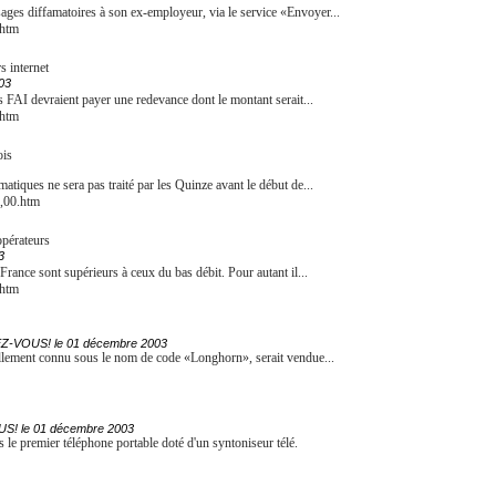
ages diffamatoires à son ex-employeur, via le service «Envoyer...
.htm
s internet
03
es FAI devraient payer une redevance dont le montant serait...
.htm
ois
matiques ne sera pas traité par les Quinze avant le début de...
5,00.htm
opérateurs
3
France sont supérieurs à ceux du bas débit. Pour autant il...
.htm
HEZ-VOUS! le 01 décembre 2003
llement connu sous le nom de code «Longhorn», serait vendue...
US! le 01 décembre 2003
 premier téléphone portable doté d'un syntoniseur télé.