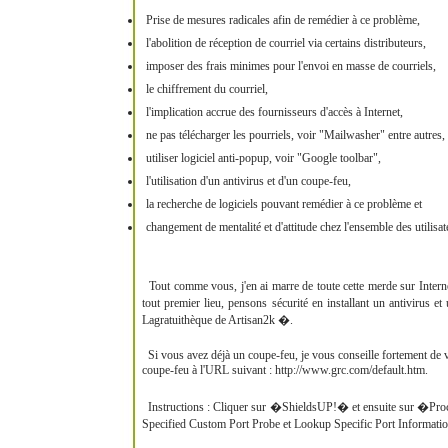
Prise de mesures radicales afin de remédier à ce problème,
l'abolition de réception de courriel via certains distributeurs,
imposer des frais minimes pour l'envoi en masse de courriels,
le chiffrement du courriel,
l'implication accrue des fournisseurs d'accès à Internet,
ne pas télécharger les pourriels, voir "Mailwasher" entre autres,
utiliser logiciel anti-popup, voir "Google toolbar",
l'utilisation d'un antivirus et d'un coupe-feu,
la recherche de logiciels pouvant remédier à ce problème et
changement de mentalité et d'attitude chez l'ensemble des utilisat
Tout comme vous, j'en ai marre de toute cette merde sur Interne
tout premier lieu, pensons sécurité en installant un antivirus e
Lagratuithèque de Artisan2k �.
Si vous avez déjà un coupe-feu, je vous conseille fortement de vi
coupe-feu à l'URL suivant : http://www.grc.com/default.htm.
Instructions : Cliquer sur �ShieldsUP!� et ensuite sur �Proc
Specified Custom Port Probe et Lookup Specific Port Information�