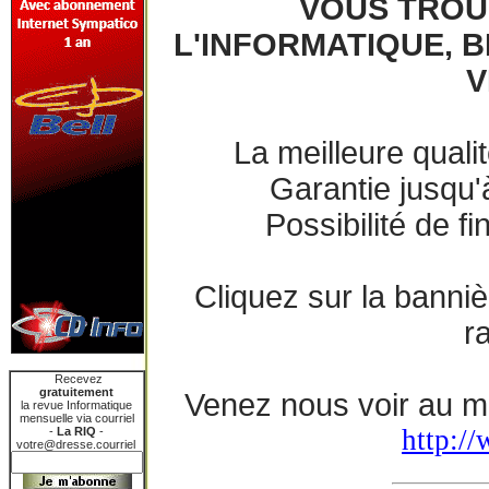
VOUS TROU
L'INFORMATIQUE, B
V
La meilleure quali
Garantie jusqu'
Possibilité de f
Cliquez sur la banni
r
Recevez
gratuitement
Venez nous voir au m
la revue Informatique
mensuelle via courriel
http:/
-
La RIQ
-
votre@dresse.courriel