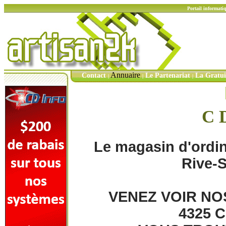
Portail informati
Annuaire
Contact
Le Partenariat
La Gratu
|
|
|
C 
Le magasin d'ordin
Rive-
VENEZ VOIR NO
4325 