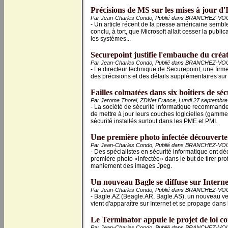
Précisions de MS sur les mises à jour d'I
Par Jean-Charles Condo, Publié dans BRANCHEZ-VOU
- Un article récent de la presse américaine sembl
conclu, à tort, que Microsoft allait cesser la public
les systèmes...
Securepoint justifie l'embauche du créat
Par Jean-Charles Condo, Publié dans BRANCHEZ-VOU
- Le directeur technique de Securepoint, une firm
des précisions et des détails supplémentaires su
Failles colmatées dans six boîtiers de sé
Par Jerome Thorel, ZDNet France, Lundi 27 septembre
- La société de sécurité informatique recommande
de mettre à jour leurs couches logicielles (gamme
sécurité installés surtout dans les PME et PMI.
Une première photo infectée découverte 
Par Jean-Charles Condo, Publié dans BRANCHEZ-VOU
- Des spécialistes en sécurité informatique ont dé
première photo «infectée» dans le but de tirer prof
maniement des images Jpeg.
Un nouveau Bagle se diffuse sur Interne
Par Jean-Charles Condo, Publié dans BRANCHEZ-VOU
- Bagle.AZ (Beagle.AR, Bagle.AS), un nouveau ver 
vient d'apparaître sur Internet et se propage dan
Le Terminator appuie le projet de loi cont
Par Jean-Charles Condo, Publié dans BRANCHEZ-VOU