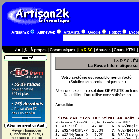
Artisan2k
AlltheWeb
AltaVista
Google
Hotbot
Lyco
|
|
|
|
|
|
|
@
À propos
Communiqués
La RISC
Astuces
Cours HTML
La RISC - Éd
La Revue Informatique sur l
Votre système est possiblement infecté !
(Solution temporaire uniquement)
Voici une excellente solution
GRATUITE
en ligne
Des milliers l'ont utilisé avec satisfaction.
Actualités
Liste des "Top 10" virus en août 
Publié dans Artisan2k.com, le 01 septembre 2004
1.
 W32/Zafi-B    47.4%   
 6.
Revue informatique
2.
 W32/Netsky-P  18.0%   
 7.
Québécoise (
La RIQ
)
3.
 W32/MyDoom-O   7.2%   
 8.
mensuelle et gratuite