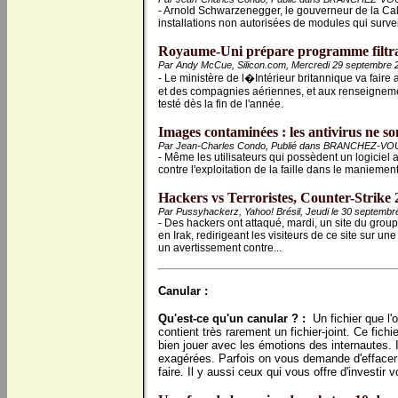
- Arnold Schwarzenegger, le gouverneur de la Cali
installations non autorisées de modules qui surve
Royaume-Uni prépare programme filtrage
Par Andy McCue, Silicon.com, Mercredi 29 septembre 
- Le ministère de l�Intérieur britannique va faire
et des compagnies aériennes, et aux renseignemen
testé dès la fin de l'année.
Images contaminées : les antivirus ne so
Par Jean-Charles Condo, Publié dans BRANCHEZ-VOU
- Même les utilisateurs qui possèdent un logiciel
contre l'exploitation de la faille dans le manieme
Hackers vs Terroristes, Counter-Strike 2
Par Pussyhackerz, Yahoo! Brésil, Jeudi le 30 septembr
- Des hackers ont attaqué, mardi, un site du gro
en Irak, redirigeant les visiteurs de ce site sur u
un avertissement contre...
Canular :
Qu'est-ce qu'un canular ? :
Un fichier que l'o
contient très rarement un fichier-joint. Ce fich
bien jouer avec les émotions des internautes. I
exagérées. Parfois on vous demande d'effacer 
faire. Il y aussi ceux qui vous offre d'investi