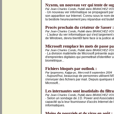
Nyxem, un nouveau ver qui tente de supp
Par Jean-Charles Condo, Publié dans BRANCHEZ-VOU
- Un nouveau ver informatique se propageant par fic
son apparition sur Internet. Connu sous le nom 
la bestiole heureusement peu répandue est toutefo
Procès prochain du créateur de Sasser :
Par Jean-Charles Condo, Publié dans BRANCHEZ-VOU
- L'auteur du ver informatique qui s'est largement d
de Windows, devra bientôt faire face à la justice 
Microsoft remplace les mots de passe pa
Par Jean-Charles Condo, Publié dans BRANCHEZ-VOU
- La division matérielle de Microsoft présente au
d'empreintes digitales qui permettrait d'identifier un
biométrique...
Fichiers bloqués par outlook :
Par Ipopmomo, Kajiga-pc, Mercredi 8 septembre 2004
- Aujourd'hui, beaucoup de personnes utilisent MS 
s'envoyer des fichiers par mail. Depuis quelques 
Microsoft...
Les internautes sont insatisfaits du filtr
Par Jean-Charles Condo, Publié dans BRANCHEZ-VOU
- Selon un sondage de J.D. Power and Associates,
capacité qu'a leur fournisseur d'accès Internet de 
informatiques.
Moins de pourriels et de virus en août :