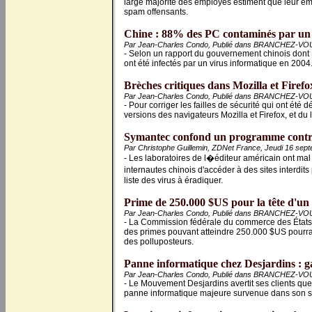
large majorité des employés estiment que leur em
spam offensants.
Chine : 88% des PC contaminés par un 
Par Jean-Charles Condo, Publié dans BRANCHEZ-VOU
- Selon un rapport du gouvernement chinois don
ont été infectés par un virus informatique en 2004
Brèches critiques dans Mozilla et Firefo
Par Jean-Charles Condo, Publié dans BRANCHEZ-VOU
- Pour corriger les failles de sécurité qui ont été d
versions des navigateurs Mozilla et Firefox, et du 
Symantec confond un programme contre l
Par Christophe Guillemin, ZDNet France, Jeudi 16 sep
- Les laboratoires de l�éditeur américain ont mal
internautes chinois d'accéder à des sites interdit
liste des virus à éradiquer.
Prime de 250.000 $US pour la tête d'un 
Par Jean-Charles Condo, Publié dans BRANCHEZ-VOU
- La Commission fédérale du commerce des État
des primes pouvant atteindre 250.000 $US pourrai
des polluposteurs.
Panne informatique chez Desjardins : ga
Par Jean-Charles Condo, Publié dans BRANCHEZ-VOU
- Le Mouvement Desjardins avertit ses clients que d
panne informatique majeure survenue dans son s