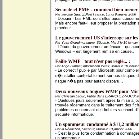
Sécurité et PME - comment bien mener le
Par Jérôme Saiz, ZDNet France, Lundi 9 janvier 2006
- Dossier - Les PME sont elles aussi concernée
Mais encore faut-il leur proposer la prestation
procéder.
Le gouvernement US s'interroge sur les 
Par Yves Grandmontagne, Silicon.fr, Mardi le 10 janvier
- L'étude du gouvernement américain - qui accus
Windows – est largement remise en cause…
Faille WMF - tout n'est pas réglé... :
Par Ange-Gabriel, Information Week, Mardi le 10 janvie
- Le correctif publié par Microsoft pour comble
s�installer confortablement sur nos disques d
risque n�a pas pour autant disparu…
Deux nouveaux bogues WMF pour Micro
Par Christian Leduc, Publié dans BRANCHEZ-VOUS! le 
- Quelques jours seulement après la mise à jour
trouvée récemment dans le traitement des fi
problèmes concernant ces fichiers viennent d'êt
sécurité informatique.
Un spammeur condamné à $11,2 milliard
Par la Rédaction, Silicon.fr, Mardi le 10 janvier 2006
- C'est la plus forte condamnation à dommages
un spammeur.