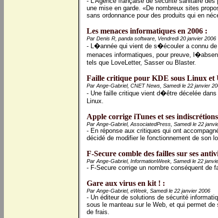
- L'Agence française de sécurité sanitaire des
une mise en garde. «De nombreux sites propos
sans ordonnance pour des produits qui en néce
Les menaces informatiques en 2006 :
Par Denis R, panda software, Vendredi 20 janvier 2006
- L�année qui vient de s�écouler a connu de
menaces informatiques, pour preuve, l�absen
tels que LoveLetter, Sasser ou Blaster.
Faille critique pour KDE sous Linux et 
Par Ange-Gabriel, CNET News, Samedi le 22 janvier 2
- Une faille critique vient d�être décelée da
Linux.
Apple corrige iTunes et ses indiscrétions
Par Ange-Gabriel, AssociatedPress, Samedi le 22 janvi
- En réponse aux critiques qui ont accompagné 
décidé de modifier le fonctionnement de son log
F-Secure comble des failles sur ses antiv
Par Ange-Gabriel, InformationWeek, Samedi le 22 janvi
- F-Secure corrige un nombre conséquent de fail
Gare aux virus en kit ! :
Par Ange-Gabriel, eWeek, Samedi le 22 janvier 2006
- Un éditeur de solutions de sécurité informati
sous le manteau sur le Web, et qui permet de
de frais.