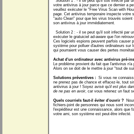
Solution 1 : - il se peut qu'il soit infecté par 
votre antivirus à jour parce que ce dernier a peu
veuillez exécuter le "Free Virus Scan with Hou
page. Cet antivirus temporaire inspecte votre 
"auto Clean" pour que les virus trouvés soien
son antivirus à jour immédiatement.
Solution 2 : - il se peut qu'il soit infecté par u
exécuter le gratuiciel ad-aware que l'on retrou
Ces logiciels espions peuvent parfois causer p
système pour polluer d'autres ordinateurs sur 
qui pourraient vous causer des pertes monétair
Achat d'un ordinateur avec antivirus pré-inst
Le problème provient du fait que l'antivirus n'
Alors on se doit de le mettre à jour "tout de sui
Solutions préventives :
Si vous ne connaissez
ne prenez pas de chance et effacez-le, tout si
antivirus à jour ! Soyez avisé qu'
il est plus da
de ne pas en avoir
, car vous retenez un faut s
Quels courriels faut-il éviter d'ouvrir ?
Nous 
fichiers-joint de personnes qui nous sont incon
l'expéditeur est une connaissance, alors que f
votre ami, son système est peut-être infecté.