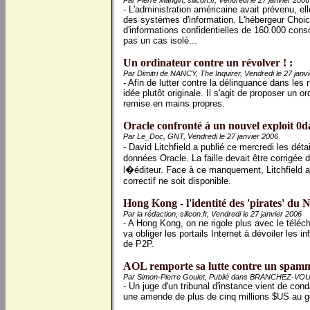
Par Pierre Mangin, silicon.fr, Vendredi le 27 janvier 2006
- L'administration américaine avait prévenu, el
des systèmes d'information. L'hébergeur Choice
d'informations confidentielles de 160.000 con
pas un cas isolé...
Un ordinateur contre un révolver ! :
Par Dimitri de NANCY, The Inquirer, Vendredi le 27 janv
- Afin de lutter contre la délinquance dans les
idée plutôt originale. Il s'agit de proposer un 
remise en mains propres.
Oracle confronté à un nouvel exploit 0d
Par Le_Doc, GNT, Vendredi le 27 janvier 2006
- David Litchfield a publié ce mercredi les déta
données Oracle. La faille devait être corrigée 
l�éditeur. Face à ce manquement, Litchfield 
correctif ne soit disponible.
Hong Kong - l'identité des 'pirates' du N
Par la rédaction, silicon.fr, Vendredi le 27 janvier 2006
- A Hong Kong, on ne rigole plus avec le téléc
va obliger les portails Internet à dévoiler les i
de P2P.
AOL remporte sa lutte contre un spamm
Par Simon-Pierre Goulet, Publié dans BRANCHEZ-VOUS!
- Un juge d'un tribunal d'instance vient de c
une amende de plus de cinq millions $US au g