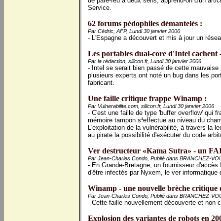
de pare-feu à deux sens, apprend-on d'un artic
Service.
62 forums pédophiles démantelés :
Par Cédric, AFP, Lundi 30 janvier 2006
- L'Espagne a découvert et mis à jour un résea
Les portables dual-core d'Intel cachent -i
Par la rédaction, silicon.fr, Lundi 30 janvier 2006
- Intel se serait bien passé de cette mauvaise 
plusieurs experts ont noté un bug dans les po
fabricant.
Une faille critique frappe Winamp :
Par Vulnerabilite.com, silicon.fr, Lundi 30 janvier 2006
- C'est une faille de type 'buffer overflow' qu
mémoire tampon s¹effectue au niveau du champ '
L'exploitation de la vulnérabilité, à travers la lec
au pirate la possibilité d'exécuter du code arbi
Ver destructeur «Kama Sutra» - un FAI 
Par Jean-Charles Condo, Publié dans BRANCHEZ-VOUS!
- En Grande-Bretagne, un fournisseur d'accès In
d'être infectés par Nyxem, le ver informatique
Winamp - une nouvelle brèche critique d
Par Jean-Charles Condo, Publié dans BRANCHEZ-VOUS!
- Cette faille nouvellement découverte et non c
Explosion des variantes de robots en 20