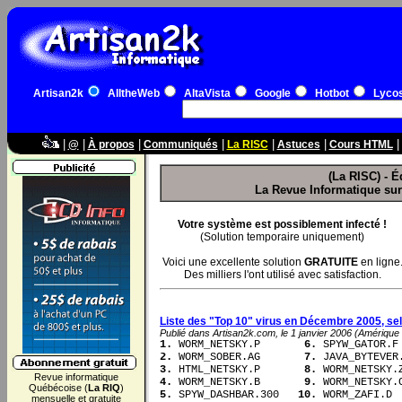
Artisan2k
AlltheWeb
AltaVista
Google
Hotbot
Lyco
|
|
|
|
|
|
|
@
À propos
Communiqués
La RISC
Astuces
Cours HTML
(La RISC) - É
La Revue Informatique sur l
Votre système est possiblement infecté !
(Solution temporaire uniquement)
Voici une excellente solution
GRATUITE
en ligne
Des milliers l'ont utilisé avec satisfaction.
Liste des "Top 10" virus en Décembre 2005, sel
Publié dans Artisan2k.com, le 1 janvier 2006 (Amérique
1.
 WORM_NETSKY.P      
 6.
2.
 WORM_SOBER.AG      
 7.
3.
 HTML_NETSKY.P      
 8.
Revue informatique
4.
 WORM_NETSKY.B      
 9.
Québécoise (
La RIQ
)
5.
 SPYW_DASHBAR.300   
10.
 WORM_ZAFI.D
mensuelle et gratuite