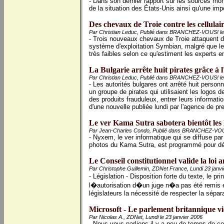
- Dans son dernier rapport sur les sources mo
de la situation des États-Unis ainsi qu'une imp
Des chevaux de Troie contre les cellulair
Par Christian Leduc, Publié dans BRANCHEZ-VOUS! le 
- Trois nouveaux chevaux de Troie attaquent d
système d'exploitation Symbian, malgré que l
très faibles selon ce qu'estiment les experts e
La Bulgarie arrête huit pirates grâce à l
Par Christian Leduc, Publié dans BRANCHEZ-VOUS! le 
- Les autorités bulgares ont arrêté huit perso
un groupe de pirates qui utilisaient les logos d
des produits frauduleux, entrer leurs informati
d'une nouvelle publiée lundi par l'agence de 
Le ver Kama Sutra sabotera bientôt les 
Par Jean-Charles Condo, Publié dans BRANCHEZ-VOUS!
- Nyxem, le ver informatique qui se diffuse p
photos du Kama Sutra, est programmé pour détru
Le Conseil constitutionnel valide la loi a
Par Christophe Guillemin, ZDNet France, Lundi 23 janvi
- Législation - Disposition forte du texte, le
l�autorisation d�un juge n�a pas été remis 
législateurs la nécessité de respecter la sépar
Microsoft - Le parlement britannique vi
Par Nicolas A., ZDNet, Lundi le 23 janvier 2006
- Nous vous parlions il y a peu de temps de cet