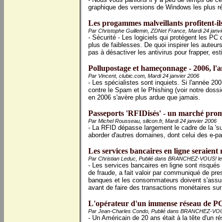
graphique des versions de Windows les plus r
Les progammes malveillants profitent-ils 
Par Christophe Guillemin, ZDNet France, Mardi 24 janv
- Sécurité - Les logiciels qui protégent les P
plus de faiblesses. De quoi inspirer les auteu
pas à désactiver les antivirus pour frapper, es
Pollupostage et hameçonnage - 2006, l'a
Par Vincent, clubic.com, Mardi 24 janvier 2006
- Les spécialistes sont inquiets. Si l'année 2
contre le Spam et le Phishing (voir notre dossier
en 2006 s'avère plus ardue que jamais.
Passeports 'RFIDisés' - un marché prom
Par Michel Rousseau, silicon.fr, Mardi 24 janvier 2006
- La RFID dépasse largement le cadre de la 'sup
aborder d'autres domaines, dont celui des e-p
Les services bancaires en ligne seraient 
Par Christian Leduc, Publié dans BRANCHEZ-VOUS! le 
- Les services bancaires en ligne sont risqué
de fraude, a fait valoir par communiqué de pre
banques et les consommateurs doivent s'assur
avant de faire des transactions monétaires sur 
L'opérateur d'un immense réseau de PC
Par Jean-Charles Condo, Publié dans BRANCHEZ-VOUS!
- Un Américain de 20 ans était à la tête d'un 