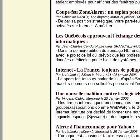
étaient employés pour afficher des fenêtres publ
Coupe-feu ZoneAlarm : un espion potent
Par Dimitri de NANCY, The Inquirer, Mardi 24 janvier 20
- De par sa position stratégique, votre pare-f
activités sur Internet. A méditer...
Les Québécois approuvent l'échange de
informatiques :
Par Jean-Charles Condo, Publié dans BRANCHEZ-VOUS!
- Dans la dernière édition du sondage NETenda
avec le projet de loi qui prévoit que les profe
données médicales par le biais de systèmes i
Internet - La France, toujours 4e pollup
Par la rédaction, Silicon.fr, Mercredi le 25 janvier 2006
- Le spam fait toujours parler de lui, d'après 
maudits courriers non sollicités poursuivent l'
Une nouvelle coalition contre les logiciel
Par Vincent, Clubic, Mercredi le 25 Janvier 2006
- Des firmes informatiques prédominantes c
groupes/associations comme WebWatch, le Berk
Internet Institute ont décidé de former une nouv
logiciels espions (Spyware) et des logiciels à v
Alerte à l'hameçonnage pour Yahoo :
Par la rédaction, silicon.fr, Mercredi le 25 Janvier 2006
- L'arnaque est classique: faux message, faux 