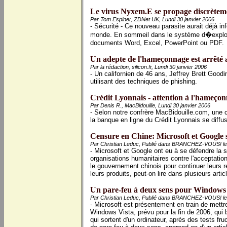
Le virus Nyxem.E se propage discrètemen
Par Tom Espiner, ZDNet UK, Lundi 30 janvier 2006
- Sécurité - Ce nouveau parasite aurait déjà i
monde. En sommeil dans le système d�exploit
documents Word, Excel, PowerPoint ou PDF.
Un adepte de l'hameçonnage est arrêté 
Par la rédaction, silicon.fr, Lundi 30 janvier 2006
- Un californien de 46 ans, Jeffrey Brett Goodi
utilisant des techniques de phishing.
Crédit Lyonnais - attention à l'hameçon
Par Denis R., MacBidouille, Lundi 30 janvier 2006
- Selon notre confrère MacBidouille.com, une 
la banque en ligne du Crédit Lyonnais se diffuse
Censure en Chine: Microsoft et Google s
Par Christian Leduc, Publié dans BRANCHEZ-VOUS! le 
- Microsoft et Google ont eu à se défendre la s
organisations humanitaires contre l'acceptat
le gouvernement chinois pour continuer leurs 
leurs produits, peut-on lire dans plusieurs artic
Un pare-feu à deux sens pour Windows 
Par Christian Leduc, Publié dans BRANCHEZ-VOUS! le 
- Microsoft est présentement en train de mettr
Windows Vista, prévu pour la fin de 2006, qui 
qui sortent d'un ordinateur, après des tests fr