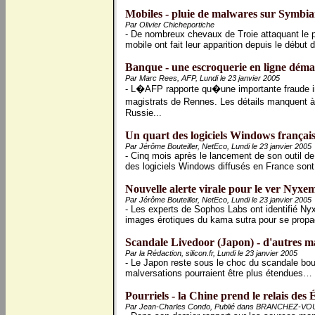
Mobiles - pluie de malwares sur Symbia
Par Olivier Chicheportiche
- De nombreux chevaux de Troie attaquant le p
mobile ont fait leur apparition depuis le début d
Banque - une escroquerie en ligne déman
Par Marc Rees, AFP, Lundi le 23 janvier 2005
- L�AFP rapporte qu�une importante fraude int
magistrats de Rennes. Les détails manquent à
Russie...
Un quart des logiciels Windows français
Par Jérôme Bouteiller, NetEco, Lundi le 23 janvier 2005
- Cinq mois après le lancement de son outil d
des logiciels Windows diffusés en France sont 
Nouvelle alerte virale pour le ver Nyxem
Par Jérôme Bouteiller, NetEco, Lundi le 23 janvier 2005
- Les experts de Sophos Labs ont identifié N
images érotiques du kama sutra pour se propag
Scandale Livedoor (Japon) - d'autres ma
Par la Rédaction, silicon.fr, Lundi le 23 janvier 2005
- Le Japon reste sous le choc du scandale bours
malversations pourraient être plus étendues…
Pourriels - la Chine prend le relais des 
Par Jean-Charles Condo, Publié dans BRANCHEZ-VOUS!