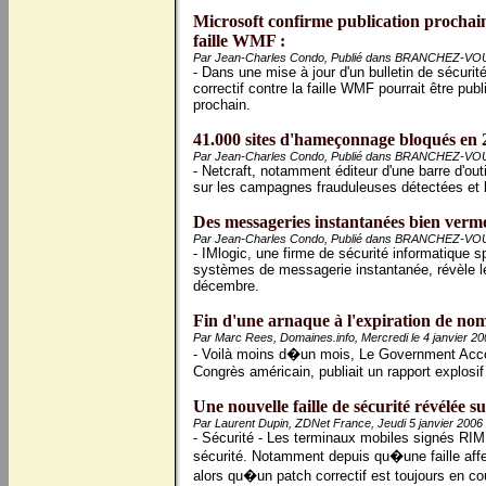
Microsoft confirme publication prochaine
faille WMF :
Par Jean-Charles Condo, Publié dans BRANCHEZ-VOUS!
- Dans une mise à jour d'un bulletin de sécurit
correctif contre la faille WMF pourrait être publ
prochain.
41.000 sites d'hameçonnage bloqués en 
Par Jean-Charles Condo, Publié dans BRANCHEZ-VOUS!
- Netcraft, notamment éditeur d'une barre d'out
sur les campagnes frauduleuses détectées et 
Des messageries instantanées bien verm
Par Jean-Charles Condo, Publié dans BRANCHEZ-VOUS!
- IMlogic, une firme de sécurité informatique 
systèmes de messagerie instantanée, révèle le
décembre.
Fin d'une arnaque à l'expiration de no
Par Marc Rees, Domaines.info, Mercredi le 4 janvier 20
- Voilà moins d�un mois, Le Government Acco
Congrès américain, publiait un rapport explosi
Une nouvelle faille de sécurité révélée s
Par Laurent Dupin, ZDNet France, Jeudi 5 janvier 2006
- Sécurité - Les terminaux mobiles signés RIM 
sécurité. Notamment depuis qu�une faille affec
alors qu�un patch correctif est toujours en c