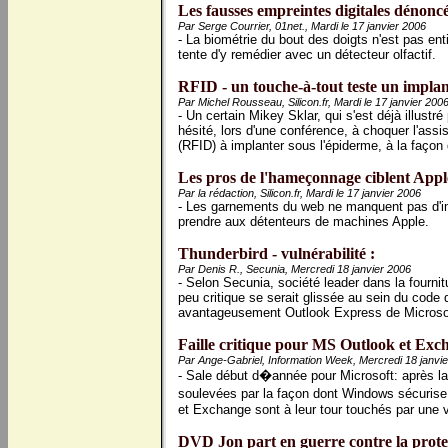
Les fausses empreintes digitales dénoncé
Par Serge Courrier, 01net., Mardi le 17 janvier 2006
- La biométrie du bout des doigts n'est pas ent
tente d'y remédier avec un détecteur olfactif.
RFID - un touche-à-tout teste un implan
Par Michel Rousseau, Silicon.fr, Mardi le 17 janvier 200
- Un certain Mikey Sklar, qui s'est déjà illust
hésité, lors d'une conférence, à choquer l'ass
(RFID) à implanter sous l'épiderme, à la façon d
Les pros de l'hameçonnage ciblent Appl
Par la rédaction, Silicon.fr, Mardi le 17 janvier 2006
- Les garnements du web ne manquent pas d'ima
prendre aux détenteurs de machines Apple.
Thunderbird - vulnérabilité :
Par Denis R., Secunia, Mercredi 18 janvier 2006
- Selon Secunia, société leader dans la fournitu
peu critique se serait glissée au sein du code d
avantageusement Outlook Express de Microso
Faille critique pour MS Outlook et Exc
Par Ange-Gabriel, Information Week, Mercredi 18 janvi
- Sale début d�année pour Microsoft: après
soulevées par la façon dont Windows sécurise
et Exchange sont à leur tour touchés par une vu
DVD Jon part en guerre contre la prote