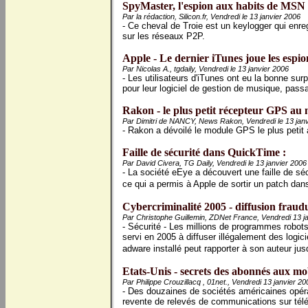
SpyMaster, l'espion aux habits de MSN
Par la rédaction, Silicon.fr, Vendredi le 13 janvier 2006
- Ce cheval de Troie est un keylogger qui enregi
sur les réseaux P2P.
Apple - Le dernier iTunes joue les espio
Par Nicolas A., tgdaily, Vendredi le 13 janvier 2006
- Les utilisateurs d'iTunes ont eu la bonne surp
pour leur logiciel de gestion de musique, passa
Rakon - le plus petit récepteur GPS au
Par Dimitri de NANCY, News Rakon, Vendredi le 13 jan
- Rakon a dévoilé le module GPS le plus petit
Faille de sécurité dans QuickTime :
Par David Civera, TG Daily, Vendredi le 13 janvier 2006
- La société eEye a découvert une faille de s
ce qui a permis à Apple de sortir un patch dan
Cybercriminalité 2005 - diffusion fraudu
Par Christophe Guillemin, ZDNet France, Vendredi 13 j
- Sécurité - Les millions de programmes robo
servi en 2005 à diffuser illégalement des logic
adware installé peut rapporter à son auteur ju
Etats-Unis - secrets des abonnés aux mob
Par Philippe Crouzillacq , 01net., Vendredi 13 janvier 20
- Des douzaines de sociétés américaines opéra
revente de relevés de communications sur télé