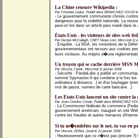
La Chine censure Wikipedia :
Par Christian Leduc, Publié dans BRANCHEZ-VOUS! le 
- Le gouvernement communiste chinois continu
dangereux pour la stabilité nationale. La nouvel
peut-on lire dans un article paru mardi dans le
États-Unis - les visiteurs de sites web fé
Par Declan McCullagh, CNET News.com, Mercredi 11 j
- Enquête - La NSA, les ministères de la Déf
gouvernementaux ont recours aux cookies perm
leurs visiteurs. Au mépris d�une réglementati
Un troyen qui se cache derrière MSN M
Par Vincent, Clubic, Mercredi 11 janvier 2006
- Sécurité - PandaLabs a publié un communiqu
nommé Spymaster.A qui combine à la fois les 
ordinateur à distance...) et d'un keylogger (enr
mot de passe, numéro de carte bancaire...).
Les États-Unis lancent un site contre la 
Par Jean-Charles Condo, Publié dans BRANCHEZ-VOUS!
- La Commission fédérale du commerce (Fede
gouvernement américain, inaugure un site Web 
contre les fraudes et autres menaces d'Interne
Si tu m�embêtes sur le net, tu vas en pr
Par Vincent, ZDNet, Jeudi le 12 janvier 2006
- Heureusement que ce n�est pas (encore ?) l