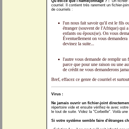
Qu'est-ce que l'hameçonnage ? :
Un fichier 
courriel. Il contient très rarement un fichier-j
de courriels :
l'un nous fait savoir qu'il est le fil
étranger (souvent de l'Afrique) qui a 
enfants ou époux(se). On vous demand
Éventuellement on vous demandera un
devinez la suite...
l'autre vous demande de remplir un 
parce que pour une raison ou une aut
de crédit ne vous demanderons jamais
Bref, effacez ce genre de courriel et surtou
Virus :
Ne jamais ouvrir un fichier-joint directemen
répertoire vide et ensuite vérifiez-le avec votre 
le tout de suite. Videz la "Corbeille". Voilà une
Si votre système semble faire d'étranges ch