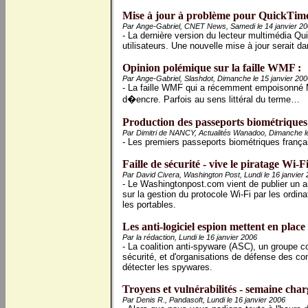
Mise à jour à problème pour QuickTime
Par Ange-Gabriel, CNET News, Samedi le 14 janvier 2
- La dernière version du lecteur multimédia Q
utilisateurs. Une nouvelle mise à jour serait da
Opinion polémique sur la faille WMF :
Par Ange-Gabriel, Slashdot, Dimanche le 15 janvier 200
- La faille WMF qui a récemment empoisonné M
d�encre. Parfois au sens littéral du terme…
Production des passeports biométriques
Par Dimitri de NANCY, Actualités Wanadoo, Dimanche le
- Les premiers passeports biométriques français
Faille de sécurité - vive le piratage Wi-Fi
Par David Civera, Washington Post, Lundi le 16 janvier
- Le Washingtonpost.com vient de publier un art
sur la gestion du protocole Wi-Fi par les ordi
les portables.
Les anti-logiciel espion mettent en pla
Par la rédaction, Lundi le 16 janvier 2006
- La coalition anti-spyware (ASC), un groupe c
sécurité, et d'organisations de défense des c
détecter les spywares.
Troyens et vulnérabilités - semaine char
Par Denis R., Pandasoft, Lundi le 16 janvier 2006