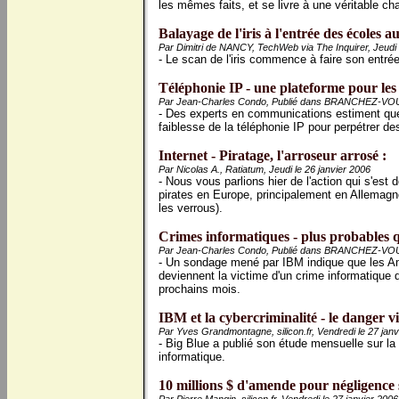
les mêmes faits, et se livre à une véritable ch
Balayage de l'iris à l'entrée des écoles 
Par Dimitri de NANCY, TechWeb via The Inquirer, Jeudi 
- Le scan de l'iris commence à faire son entré
Téléphonie IP - une plateforme pour les 
Par Jean-Charles Condo, Publié dans BRANCHEZ-VOUS!
- Des experts en communications estiment que 
faiblesse de la téléphonie IP pour perpétrer d
Internet - Piratage, l'arroseur arrosé :
Par Nicolas A., Ratiatum, Jeudi le 26 janvier 2006
- Nous vous parlions hier de l'action qui s'es
pirates en Europe, principalement en Allemagne
les verrous).
Crimes informatiques - plus probables q
Par Jean-Charles Condo, Publié dans BRANCHEZ-VOUS!
- Un sondage mené par IBM indique que les Amér
deviennent la victime d'un crime informatique
prochains mois.
IBM et la cybercriminalité - le danger vie
Par Yves Grandmontagne, silicon.fr, Vendredi le 27 janv
- Big Blue a publié son étude mensuelle sur la 
informatique.
10 millions $ d'amende pour négligence s