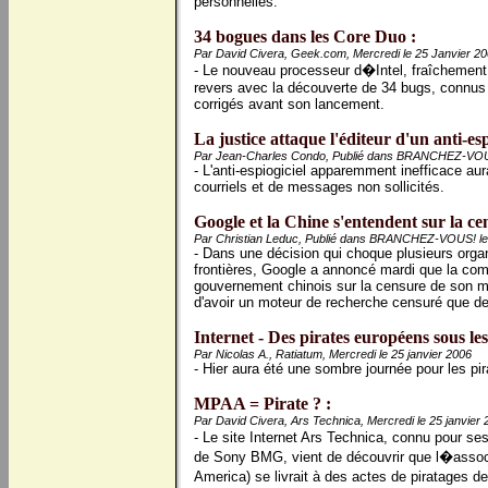
personnelles.
34 bogues dans les Core Duo :
Par David Civera, Geek.com, Mercredi le 25 Janvier 2
- Le nouveau processeur d�Intel, fraîchement
revers avec la découverte de 34 bugs, connus 
corrigés avant son lancement.
La justice attaque l'éditeur d'un anti-esp
Par Jean-Charles Condo, Publié dans BRANCHEZ-VOUS!
- L'anti-espiogiciel apparemment inefficace au
courriels et de messages non sollicités.
Google et la Chine s'entendent sur la ce
Par Christian Leduc, Publié dans BRANCHEZ-VOUS! le 
- Dans une décision qui choque plusieurs organ
frontières, Google a annoncé mardi que la comp
gouvernement chinois sur la censure de son m
d'avoir un moteur de recherche censuré que de
Internet - Des pirates européens sous les
Par Nicolas A., Ratiatum, Mercredi le 25 janvier 2006
- Hier aura été une sombre journée pour les pi
MPAA = Pirate ? :
Par David Civera, Ars Technica, Mercredi le 25 janvier
- Le site Internet Ars Technica, connu pour ses
de Sony BMG, vient de découvrir que l�assoc
America) se livrait à des actes de piratages de