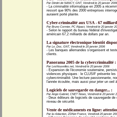
Par Dimitri de NANCY, GNT, Vendredi le 20 janvier 200
- La criminalité informatique en 2005 a récemme
ressort que 90% des 2000 entreprises interrog
auraient porté plainte.
Cyber-criminalité aux USA - 67 milliard
Par Bruno Cormier, PC INpact, Vendredi le 20 janvier 2
- Selon le rapport du bureau fédéral d'investi
américain 67,2 milliards de dollars par an.
La signature électronique bientôt dispon
Par Le_Doc, GNT, Vendredi le 20 janvier 2006
- Les banques allemandes s'organisent et teste
clients.
Panorama 2005 de la cybercriminalité :
Par LesNouvelles.net, Vendredi le 20 janvier 2006
- Expansion de l'économie souterraine, persistan
violences physiques : le CLUSIF présente les 
cybercriminalité. Une lecture passionnante, no
l'année écoulée, mais aussi pour jeter un oeil 
Logiciels de sauvegarde en danger... :
Par Ange-Gabriel, CNET News, Vendredi le 20 janvier 
- Deux éditeurs de logiciels de sauvegarde de
niveau de sécurité.
Vente de médicaments en ligne: attenti
Par la rédaction, ZDNet France, Vendredi 20 janvier 20