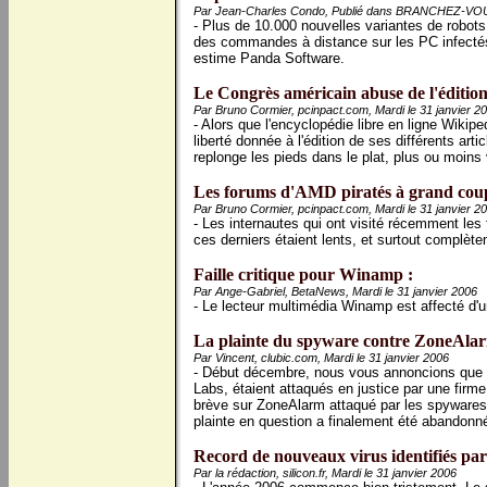
Par Jean-Charles Condo, Publié dans BRANCHEZ-VOUS!
- Plus de 10.000 nouvelles variantes de robots 
des commandes à distance sur les PC infectés
estime Panda Software.
Le Congrès américain abuse de l'édition
Par Bruno Cormier, pcinpact.com, Mardi le 31 janvier 2
- Alors que l'encyclopédie libre en ligne Wikipe
liberté donnée à l'édition de ses différents arti
replonge les pieds dans le plat, plus ou moins
Les forums d'AMD piratés à grand coup
Par Bruno Cormier, pcinpact.com, Mardi le 31 janvier 2
- Les internautes qui ont visité récemment les
ces derniers étaient lents, et surtout complèt
Faille critique pour Winamp :
Par Ange-Gabriel, BetaNews, Mardi le 31 janvier 2006
- Le lecteur multimédia Winamp est affecté d'un
La plainte du spyware contre ZoneAla
Par Vincent, clubic.com, Mardi le 31 janvier 2006
- Début décembre, nous vous annoncions que 
Labs, étaient attaqués en justice par une firm
brève sur ZoneAlarm attaqué par les spywares)
plainte en question a finalement été abandonn
Record de nouveaux virus identifiés par
Par la rédaction, silicon.fr, Mardi le 31 janvier 2006