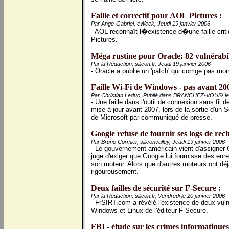
Faille et correctif pour AOL Pictures :
Par Ange-Gabriel, eWeek, Jeudi 19 janvier 2006
- AOL reconnaît l�existence d�une faille cri
Pictures.
Méga rustine pour Oracle: 82 vulnérabilit
Par la Rédaction, silicon.fr, Jeudi 19 janvier 2006
- Oracle a publié un 'patch' qui corrige pas moi
Faille Wi-Fi de Windows - pas avant 200
Par Christian Leduc, Publié dans BRANCHEZ-VOUS! le 
- Une faille dans l'outil de connexion sans f
mise à jour avant 2007, lors de la sortie d'un 
de Microsoft par communiqué de presse.
Google refuse de fournir ses logs de re
Par Bruno Cormier, siliconvalley, Jeudi 19 janvier 2006
- Le gouvernement américain vient d'assigner 
juge d'exiger que Google lui fournisse des enr
son moteur. Alors que d'autres moteurs ont déj
rigoureusement.
Deux failles de sécurité sur F-Secure :
Par la Rédaction, silicon.fr, Vendredi le 20 janvier 2006
- FrSIRT.com a révélé l'existence de deux vulné
Windows et Linux de l'éditeur F-Secure.
FBI - étude sur les crimes informatiques