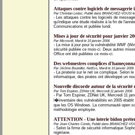
Attaques contre logiciels de messagerie 
Par Christian Leduc, Publié dans BRANCHEZ-VOUS! le 
- Les attaques contre les logiciels de messag
qu'indique une étude réalisée à la fin de l'ann
Communications et publiée lundi.
Mises à jour de sécurité pour janvier 20
Par Microsoft, Mardi le 10 janvier 2006
- La mise à jour pour la vulnérabilité WMF (Wi
sécurité publiée ce mois-ci. Deux autres mise
Office ont été publiées ce mois-ci.
Des webmestres complices d'hameçonnag
Par Jérôme Bouteiller, NetEco, Mardi le 10 janvier 2006
- La piraterie sur le net se complique. Selon l
informatique, des pirates ont développé un no
Nouvelle discorde autour de la sécurité
Par Tom Espiner, ZDNet UK, Mercredi 11 janvier 2006
- Par Tom Espiner, ZDNet UK, Mercredi 11 janv
l�inventaire des vulnérabilités en 2005 établi
que les OS Windows. La communauté open sour
méthodologie employée.
ATTENTION - Une loterie bidon préten
Par Jean-Charles Condo, Publié dans BRANCHEZ-VOUS!
- Selon la firme de sécurité informatique Sophos
nigériane.