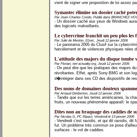
vient de signer une proposition de loi assez par
Symantec élimine un dossier caché pote
Par Jean-Charles Condo, Publié dans BRANCHEZ-VOUS!
- Un dossier caché aux yeux de Windows aurait
des logiciels malveillants.
Le cybercrime franchit un peu plus les f
Par Julie de Meslon, 01net., Jeudi 12 janvier 2006
- Le panorama 2005 du Clusif sur la cybercrim
harcèlement et de violences physiques nées d
L'attitude des majors du disque tombe 
Par Florian, net-actuality.org, Jeudi 12 janvier 2006
- On peut dire que les pratiques des majors du
révoltantes. Effet, après Sony-BMG et son log
d�intégrer dans ses CD des dispositifs de restri
Des noms de domaines douteux spammen
Par Arnaud Dimberton, Jeudi 12 janvier 2006
- Tandis que sur les terres américaines, la 
fruits, un nouveau phénomène apparaît: le sp
Dites non au braquage des caddies de 
Par Nicolas.G, PC INpact, Vendredi le 13 janvier 2006
- Vendredi c'est raviolis, et qui dit raviolis, dit
fut. Un problème très commun se pose d'ailleu
surfaces - le vol de caddies.