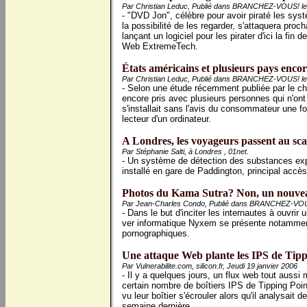
Par Christian Leduc, Publié dans BRANCHEZ-VOUS! le 
- "DVD Jon", célèbre pour avoir piraté les sy
la possibilité de les regarder, s'attaquera pr
lançant un logiciel pour les pirater d'ici la fin 
Web ExtremeTech.
États américains et plusieurs pays encore 
Par Christian Leduc, Publié dans BRANCHEZ-VOUS! le 
- Selon une étude récemment publiée par le c
encore pris avec plusieurs personnes qui n'ont p
s'installait sans l'avis du consommateur une 
lecteur d'un ordinateur.
A Londres, les voyageurs passent au sca
Par Stéphanie Salti, à Londres , 01net.
- Un système de détection des substances ex
installé en gare de Paddington, principal accès
Photos du Kama Sutra? Non, un nouvea
Par Jean-Charles Condo, Publié dans BRANCHEZ-VOUS!
- Dans le but d'inciter les internautes à ouvrir
ver informatique Nyxem se présente notamme
pornographiques.
Une attaque Web plante les IPS de Tipp
Par Vulnerabilite.com, silicon.fr, Jeudi 19 janvier 2006
- Il y a quelques jours, un flux web tout aussi
certain nombre de boîtiers IPS de Tipping Poin
vu leur boîtier s'écrouler alors qu'il analysait
semaine dernière.