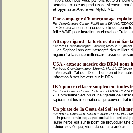
- Alors que nous vous parlions toute à l'heure 
semaine, plusieurs produits de Microsoft ont é
et Spymaster.A et le ver Mytob.ML.
Une campagne d'hameçonnage exploite 
Par Jean-Charles Condo, Publié dans BRANCHEZ-VOUS!
- F-Secure annonce la découverte de courriels 
faille WMF pour installer un cheval de Troie s
Attrape-nigaud - la fortune du milliarda
Par Yves Grandmontagne, Silicon.fr, Mardi le 17 janvier
- Les SophosLabs ont intercepté des milliers d
nigérien' à la sauce milliardaire russe en prison
USA - attaque massive des DRM pour inf
Par Yves Grandmontagne, Silicon.fr, Mardi le 17 janvier
- Microsoft, Yahoo!, Dell, Thomson et les autr
infraction à ses brevets sur le DRM.
IE 7 pourra effacer simplement toutes le
Par Jean-Charles Condo, Publié dans BRANCHEZ-VOUS!
- La prochaine version du navigateur de Microso
rapidement les informations qui peuvent trahir 
Un pirate de 'la Costa del Sol' se fait me
Par Arnaud Dimberton, Silicon.fr, Mardi le 17 janvier 20
- Un jeune pirate espagnol probablement subju
jeune héros est sur le point de provoquer une 
l'Union soviétique, vient de se faire arrêter.