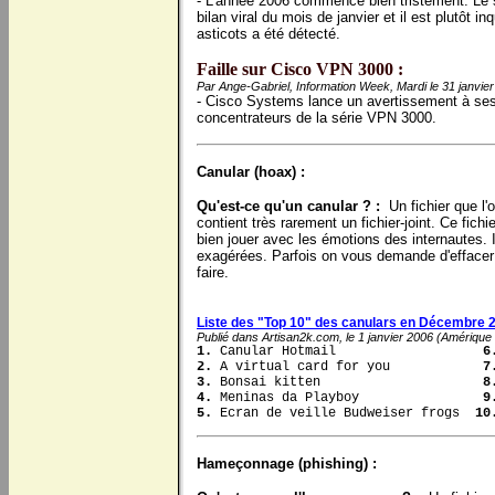
- L'année 2006 commence bien tristement. Le sp
bilan viral du mois de janvier et il est plutôt
asticots a été détecté.
Faille sur Cisco VPN 3000 :
Par Ange-Gabriel, Information Week, Mardi le 31 janvie
- Cisco Systems lance un avertissement à ses c
concentrateurs de la série VPN 3000.
Canular (hoax) :
Qu'est-ce qu'un canular ? :
Un fichier que l'o
contient très rarement un fichier-joint. Ce fich
bien jouer avec les émotions des internautes. I
exagérées. Parfois on vous demande d'effacer 
faire.
Liste des "Top 10" des canulars en Décembre 2
Publié dans Artisan2k.com, le 1 janvier 2006 (Amérique
1.
 Canular Hotmail                  
 6
2.
 A virtual card for you           
 7
3.
 Bonsai kitten                    
 8
4.
 Meninas da Playboy               
 9
5.
 Ecran de veille Budweiser frogs  
10
Hameçonnage (phishing) :