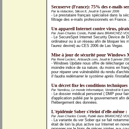
Secuserve (France): 75% des e-mails serai
Par la rédaction, Silicon.fr, Jeudi le 5 janvier 2006
- Le prestataire français spécialisé dans la sé
filtrage des e-mails professionnels en France.
Un appareil Internet contre virus, pirates
Par Jean-Charles Condo, Publié dans BRANCHEZ-VOUS!
- Le SecureSpot Internet Security Device de D-
ordinateur ou à un réseau afin de bloquer les 
l'aurez deviné) au CES 2006 de Las Vegas.
Mise à jour de sécurité pour Windows X
Par René Leclerc, Artisan2k.com, Jeudi le 5 janvier 20
- Windows Update nous offre de télécharger ce
moindre indice de sa nature, du moins en franç
pour réparer une vulnérabilité du rendu d'archit
Il faudra redémarrer le système après l'installat
Un décret fixe les conditions techniques 
Par Yannikou, Le monde Informatique, Vendredi le 6 jan
- Le dossier médical personnel ( DMP pour faire
d'application publié par le gouvernement afin d
l'hébergement des données.
L'épidémie Sober s'éteint d'elle-même :
Par Jean-Charles Condo, Publié dans BRANCHEZ-VOUS!
- La variante du ver Sober qui se fait notamme
était de loin la plus active sur Internet en n
propager par le biais de pièces jointes aux cour