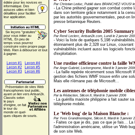
éditée pour les novices
en
Par Christian Leduc, Publié dans BRANCHEZ-VOUS! le 
informatique. Des
- La Chine prétend gagner son combat contre l
astuces utiles et bien
dans son territoire grâce notamment à la cens
détaillées pour faciliter
par les autorités gouvernementales, peut-on lir
leur application.
presse britannique Reuters.
Cyber Security Bulletin 2005 Summary 
Six leçons "gratuites"
pour vous initier au
Par René Leclerc, Artisan2k.com, Lundi le 2 janvier 20
HTML. En peu de
- Voici la liste de quelques 5,198 vulnérabilit
temps vous pourrez
étonnament plus de 2,328 sur Linux, couvrant 
construire votre propre page
vulnérabilités incluent aussi les logiciels fon
Web. Rien à débourser et tout
d'exploitation.
à gagner.
Une rustine officieuse contre la faille 
Leçon #1
Leçon #4
Leçon #2
Leçon #5
Par Ange-Gabriel, Lockergnome, Mardi le 3 janvier 200
Leçon #3
Leçon #6
- La faille repérée récemment sous Microsoft 
gestion des fichiers WMF trouve enfin une solu
Mais elle n'émane pas de Microsoft...
Présentation de sites Web
Les antennes de téléphonie mobile cibles 
francophones tout public,
ayant un lien vers
Artisan2k.
Par la Rédaction, Silicon.fr, Mardi le 3 janvier 2006
Classés selon
- La guérilla maoïste philippine a fait sauter sa
le pays
téléphonie mobile.
d'origine, on fait
le tour du
monde en quel-
Le 'Web bug' de la Maison Blanche :
ques cliques de souris.
Par Yves Grandmontagne, Silicon.fr, Mardi le 3 janvier 
- Faites ce que je dis, pas ce que je fais… L
l'administration américaine, utilise un 'Web bug'
de son site Web.