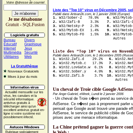
Votre @dresse de courriel
Liste des "Top 10" virus en Décembre 2005, se
Publié dans Artisan2k.com, le 1 janvier 2006 (Europe)
1.
 W32/Sober-Z   78.9%   
 6.
Je me désabonne
2.
 W32/Zafi-B     3.3%   
 7.
Gratuit - SQLFusion
3.
 W32/Netsky-P   2.3%   
 8.
4.
 W32/Mytob-EX   1.4%   
 9.
5.
 W32/Mytob-FO   1.5%   
10.
 W32/Mytob-
                             Autres   
Bureau
Divers
Éducatif
Graphique
Internet
Jeux
Liste des "Top 10" virus en Novem
Multimédia
Sécurité
Publié dans Artisan2k.com, le 1 décembre 2005 (Russi
Utilitaires
Web
1.
 Win32.Zafi.d    29.2%  
 6.
2.
 Win32.Mytob.c   17.3%  
 7.
La Gratuithèque
3.
 Win32.LovGate.w  6.1%  
 8.
Nouveaux Gratuiciels
4.
 Win32.Sober.y    4.9%  
 9.
5.
 Win32.Zafi.b     3.7%  
10.
 Win32.Myt
Mises à jour du mois
                              Autres  
Un cheval de Troie cible Google AdSens
Actualité mensuelle sur les
Par Ange-Gabriel, eWeek, Lundi le 2 janvier 2006
virus, les canulars et la
- Un cheval de Troie s�en prend au service de
sécurité informatique.
antivirus gratuits à
AdSense. Ce n�est pas à proprement parler u
télécharger ainsi qu'un
pensait que Google avait trouvé une parade ef
excellent antivirus gratuit en-
AdSense, le service de publicité ciblée de Go
ligne si votre système est
possiblement infecté.
prises avec une menace informatique.
La Chine prétend gagner la guerre cont
le Web :
Rubrique spécialement