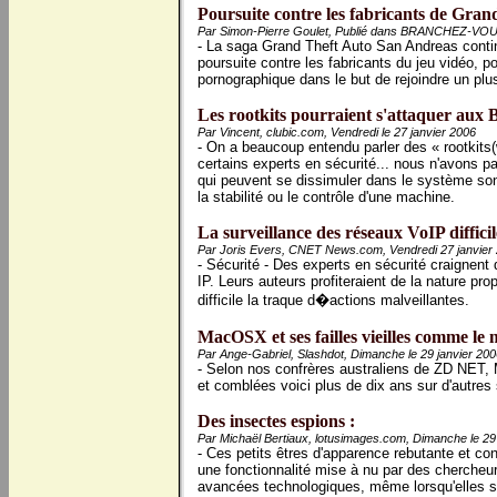
Poursuite contre les fabricants de Gran
Par Simon-Pierre Goulet, Publié dans BRANCHEZ-VOUS!
- La saga Grand Theft Auto San Andreas continu
poursuite contre les fabricants du jeu vidéo, 
pornographique dans le but de rejoindre un plus
Les rootkits pourraient s'attaquer aux Bi
Par Vincent, clubic.com, Vendredi le 27 janvier 2006
- On a beaucoup entendu parler des « rootkits(
certains experts en sécurité... nous n'avons p
qui peuvent se dissimuler dans le système so
la stabilité ou le contrôle d'une machine.
La surveillance des réseaux VoIP difficil
Par Joris Evers, CNET News.com, Vendredi 27 janvier
- Sécurité - Des experts en sécurité craignent
IP. Leurs auteurs profiteraient de la nature propr
difficile la traque d�actions malveillantes.
MacOSX et ses failles vieilles comme le
Par Ange-Gabriel, Slashdot, Dimanche le 29 janvier 200
- Selon nos confrères australiens de ZD NET,
et comblées voici plus de dix ans sur d'autres
Des insectes espions :
Par Michaël Bertiaux, lotusimages.com, Dimanche le 29
- Ces petits êtres d'apparence rebutante et 
une fonctionnalité mise à nu par des chercheurs
avancées technologiques, même lorsqu'elles so